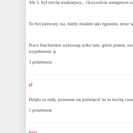
Ale 5. był trochę trudniejszy... Oczywiście następnym 
To był pierwszy raz, kiedy miałam taki egzamin, teraz 
Prace blacharskie wykonuję tylko tam, gdzie jestem, re
wypełnienia :p
3 polubienia
pl
Dzięki za radę, postaram się poświęcić na to trochę c
1 polubienie
bart