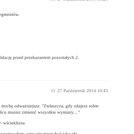
 segmentów.
idację przed przekazaniem pozostałych 2.
11
27 Październik 2014 10:43
 trochę odważniejsze. "Zwłaszcza, gdy zdajesz sobie
końcu musisz zmienić wszystkie wymiary... "
 wścieklizna
zygotowałam, więc nie mogę być taka zła.