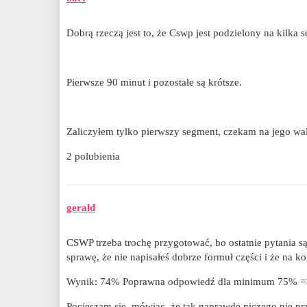
Dobrą rzeczą jest to, że Cswp jest podzielony na kilka
Pierwsze 90 minut i pozostałe są krótsze.
Zaliczyłem tylko pierwszy segment, czekam na jego wal
2 polubienia
gerald
CSWP trzeba trochę przygotować, bo ostatnie pytania są
sprawę, że nie napisałeś dobrze formuł części i że na 
Wynik: 74% Poprawna odpowiedź dla minimum 75% =>
Pocieszam się, mówiąc, że tak naprawdę niczego nie pr