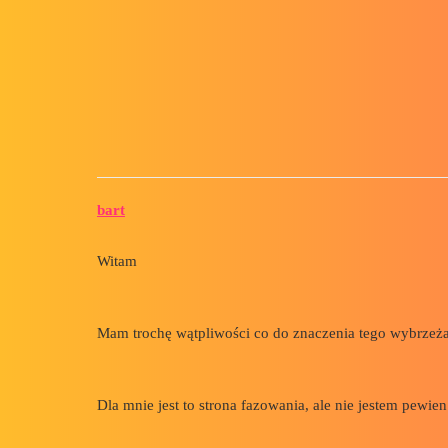
Forum myCAD
4 x 2 x 30°
2D plans
Layout
solidworks
bart
Witam
Mam trochę wątpliwości co do znaczenia tego wybrzeża
Dla mnie jest to strona fazowania, ale nie jestem pewien.