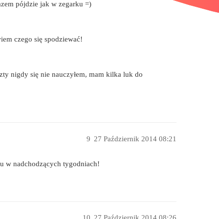
razem pójdzie jak w zegarku =)
wiem czego się spodziewać!
szty nigdy się nie nauczyłem, mam kilka luk do
9
27 Październik 2014 08:21
zasu w nadchodzących tygodniach!
10
27 Październik 2014 08:26