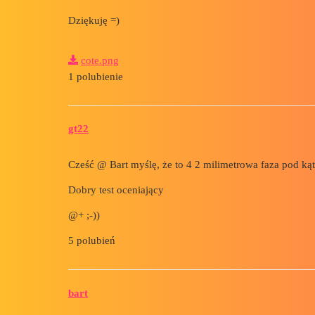
Dziękuję =)
cote.png
1 polubienie
gt22
Cześć @ Bart myślę, że to 4 2 milimetrowa faza pod ką
Dobry test oceniający
@+ ;-))
5 polubień
bart