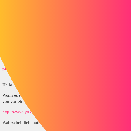
Mick.Cordero
5
9. November 2015 um 09:18
Wurde der Thread mit dem Assistenten zum Bohren erstellt?
Ich habe keine Probleme mit meinem Schädling, was zeigt er bei
Ihnen an?
pl
6
9. November 2015 um 09:47
Hallo
Wenn es sich um eine Mischung handelt, sehen Sie sich diese Frage
von vor ein paar Tagen an:
http://www.lynkoa.com/forum/2d/probleme-mise-en-plan-sw
Wahrscheinlich lautet die Antwort: