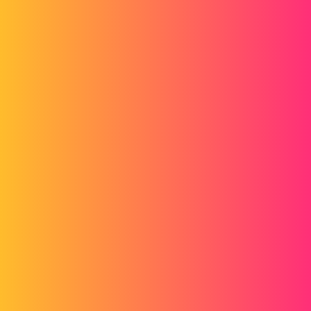
Forum myCAD
Anzeige der Fadengrößen unter solid2015
Out of category
solidworks
Mick.Cordero
2
9. November 2015 um 08:59
Hallo
Was genau ist die Frage?
Mick
1 „Gefällt mir“
philippebeisson
3
9. November 2015 um 09:09