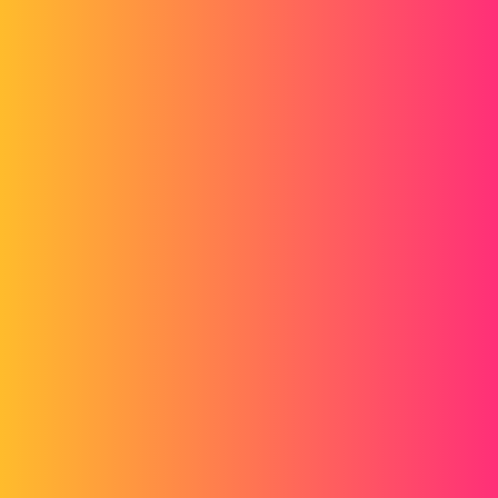
Hallo
In der Zeichnung mit dem Werkzeug "Synbole zum Bohren"
bekomme ich keine Anzeige der Eigenschaften meines Gewindes (
M8 ; Diam Drilling ;p RoF)
gt22
4
9. November 2015 um 09:14
wenn Sie in der 3D Ihr Gewinde über die Bohrhilfe erstellen
Sie sollten Ihre Kleinen in der Verlosung finden
Sehen Sie sich dieses Video bei 13:30 Minuten an
https://www.youtube.com/watch?v=WZoAqZhaKAc
@+