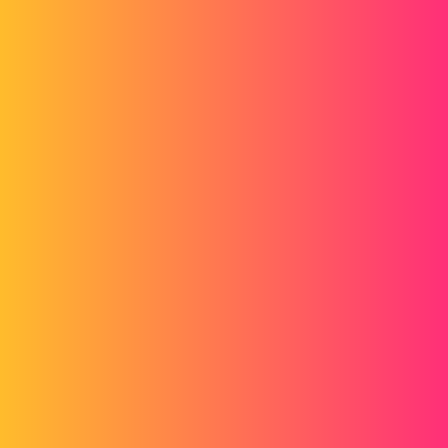
schaats2.sldprt
gt22
2
20 februari 2016 om 18:38
Ik begreep de vraag niet
Dat is een 360° gedraaide piramide ;-)
madmax1
3
20 februari 2016 om 18:58
Het is niet altijd gemakkelijk uit te leggen...
Ik probeer de vaste stof af te werken op een afgeschuinde rand....
Op de foto's is er de foto hierboven, waar het er goed uitziet,
en op het 3D-beeld realiseren we ons dat door de Schuining,
De twee oppervlakken ontmoeten elkaar niet op een rand....
Is het een beetje beter????