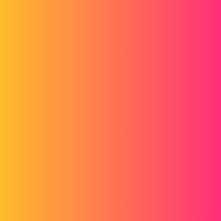
Forum myCAD
Hulp bij Surface (Solidworks)
3D Design
Volume Model
solidworks
madmax1
1
20 februari 2016 om 17:46
Ik probeer een driehoekig stuk te maken, st'yle een gedraaide
piramide,
Nou niet helemaal, de voorkant van mijn ontwerp moet eindigen op
een richel,
Maar hoe ik het ook doe, ik kan het niet