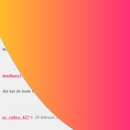
ac_cobra_427
4
20 februari 2016 om 19:31
Goedenavond
Wat is de hoek die je wilt hebben?
madmax1
5
20 februari 2016 om 19:45
Als het de hoek van de afschuining is, is deze 25°
ac_cobra_427
6
20 februari 2016 om 20:35