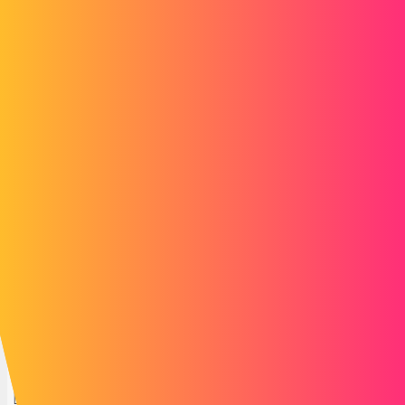
Hallo
Ik heb dit gevonden, het is wanneer je een nieuw onderdeel invoegt:
https://help.solidworks.com/2020/french/SolidWorks/sldworks/c_rota
te_insert_comp_assembly.htm
2 likes
LSE_BR
6
19 juli 2023 om 12:44
bedankt Nicolas, dat klopt!