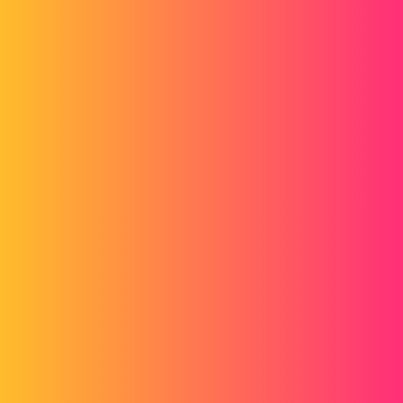
sbadenis
2
19 juli 2023 om 12:26
Ik weet niet wat de gevraagde knop is, maar met shift+ klik op de
betreffende as werkt het op mijn SW (ook al gebruik ik dit maar heel
zelden):
En zonder de versnellingspook maar met het gezicht naar de as (te
testen)
Het wijzigen hiervan werkt ook met de toetsenbordpijl (+ shift=90° )
en zonder 10°:
2 likes