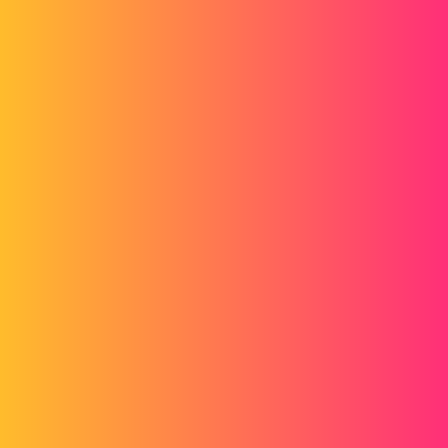
Forum myCAD
XYZ Draai Knop
3D Design
solidworks
LSE_BR
1
19 juli 2023 om 12:03
Hallo
als ik een montage maak, waardeer ik de draaiknop die volgt op X, Y
en Z (90°, elke keer dat je klikt)
Ik moest deze knop ergens verplaatsen, ik kan hem niet meer
vinden.
Hoe laat je het weer verschijnen?
Bedankt voor je hulp