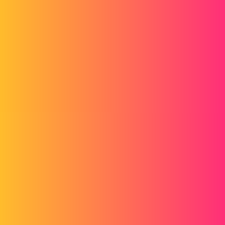
LSE_BR
4
19 juli 2023 om 12:31
Dank u voor uw antwoorden...
Ik denk aan een rotatie-knoppenblok van dit type...
1 like
Nicolas74
5
19 juli 2023 om 12:40