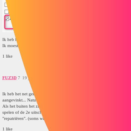
Ik heb het vakje aangevinkt, maar ik weet niet waar mijn knop is...
Ik moest het verplaatsen, maar ik kan het niet meer vinden...
1 like
FUZ3D
7
19 juli 2023 om 12:48
Ik heb het net getest en ik had dit menu niet, ook al was het
aangevinkt... Natuurlijk zat hij in een hoekje op het 2e scherm.
Als het buiten het zichtbare gebied is, moet je met de schermposities
spelen of de 2e uitschakelen om het betreffende menu te
"repatriëren". (soms werkt het)
1 like