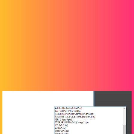
en générant des corps séparés.
soring
3
Novembre 13, 2022, 1:21
Bonjour
essayez de suivre cette procédure
Ouvrir → Type de fichier → choisir le type mesh files (stl…) cela
permet de voir les options → Options → cocher comme moi → puis
chercher le fichier stl et enfin ouvrir.
Si le stl n’a pas d’errreur il s’ouvrira correctement. Si stl trop détaillé
il faut avoir de la ram et être patient.