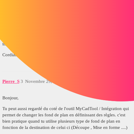
d_roger
2
Novembre 29, 2019, 11:08
Bonjour,
Je n'ai pas les outils MyCadTools mais à la lecture de l'
aide
c'est
bizarre que cela ne fonctionne pas avec CopyOptions, attention
toutefois à la remarque en rouge sur la page de l'aide.
Cordialement,
Pierre_S
3
Novembre 29, 2019, 11:44
Bonjour,
Tu peut aussi regardé du coté de l'outil MyCadTool / Intégration qui
permet de changer les fond de plan en définissant des règles. c'est
bien pratique quand tu utilise plusieurs type de fond de plan en
fonction de la destination de celui ci (Découpe , Mise en forme ....)