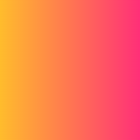
Forum myCAD
Changement automatique des cartouches
Out of category
,
solidworks
solidworks-pdm
arnaudlamardelle
1
Novembre 29, 2019, 7:36
Bonjour, suite à la mise en place du PDM nous avons fait évoluer
nos cartouches. Je voudrais savoir s’il est possible d'automatiser la
mise à jour de nos anciens plans vers notre nouveau.
PS: Nous avons les outils Mycadtools, j'ai essayé l'outil CopyOptions
sans succès.
Merci