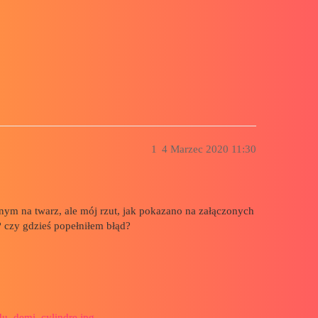
rzutowane bezpośrednio na zewnątrz pust
1
4 Marzec 2020 11:30
nym na twarz, ale mój rzut, jak pokazano na załączonych
? czy gdzieś popełniłem błąd?
du_demi_cylindre.jpg