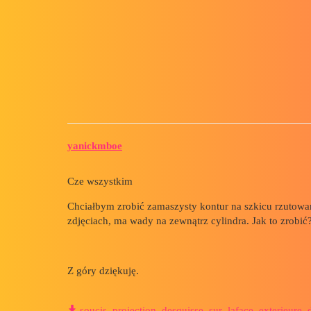
Forum myCAD
W jaki sposób linie szkicu są 
Out of category
solidworks
yanickmboe
Cze wszystkim
Chciałbym zrobić zamaszysty kontur na szkicu rzutowa
zdjęciach, ma wady na zewnątrz cylindra. Jak to zrobić
Z góry dziękuję.
soucis_projection_desquisse_sur_laface_exterieure_