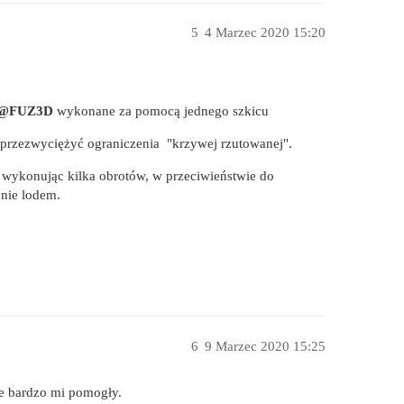
5
4 Marzec 2020 15:20
@FUZ3D
wykonane za pomocą jednego szkicu
y przezwyciężyć ograniczenia "krzywej rzutowanej".
 wykonując kilka obrotów, w przeciwieństwie do
enie lodem.
6
9 Marzec 2020 15:25
re bardzo mi pomogły.