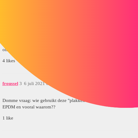
Hallo
In de interface van Windows Verkenner moet u de link bewerken
door op het pictogram met aangepaste verwijzingen te klikken
wanneer u zich op het tabblad Inhoud bevindt.
Het bestand moet worden uitgepakt om de link te bewerken en te
verbreken. Schakel gewoon het gekoppelde bestand en archief uit
om rekening te houden met de wijziging.
4 likes
froussel
3
6 juli 2021 om 12:02
Domme vraag: wie gebruikt deze
"plakken als referentie" functie in
EPDM
en vooral waarom??
1 like