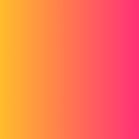
Forum myCAD
Hoe een "plakken als verwijzing"-link te
verbreken
PDM
solidworks-pdm
Gary.h
1
30 juni 2021 om 16:04
Hallo, ik heb eerder een PDF-bestand in een SLDDRW geplakt met
de plakfunctie
als referentie
. Ik zou nu deze link willen verwijderen,
die geen enkele reden meer heeft om te bestaan. Hoe nu verder?
Cyril_f
2
1 juli 2021 om 09:09