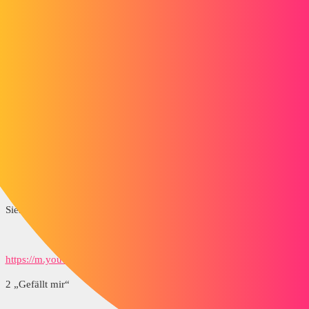
Die reale Antwort ist x = 348,66 y = -88,48 z = -91,40
Ich habe x = 359,62 y = -88,48 z = -24,32
Sehen Sie sich den beigefügten Screenshot an
Vielen Dank
assemblage_obtenu.png
gt22
2
18. September 2019 um 20:26
Siehe diesen Link
https://m.youtube.com/watch?v=ROEmTAJef-A
2 „Gefällt mir“