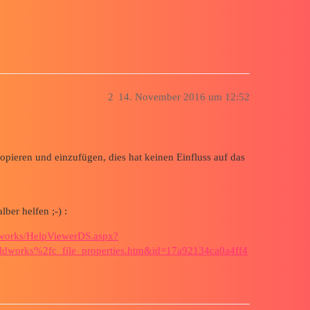
2
14. November 2016 um 12:52
kopieren und einzufügen, dies hat keinen Einfluss auf das
ber helfen ;-) :
ldworks/HelpViewerDS.aspx?
dworks%2fc_file_properties.htm&id=17a92134ca0a4ff4