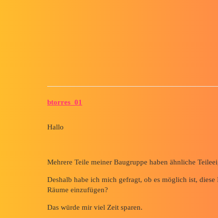
Forum myCAD
Kopieren/Einfügen von Bauteil
Technical Communication
Technical Documentation
solidworks
btorres_01
Hallo
Mehrere Teile meiner Baugruppe haben ähnliche Teilee
Deshalb habe ich mich gefragt, ob es möglich ist, dies
Räume einzufügen?
Das würde mir viel Zeit sparen.