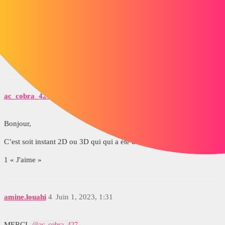
BONJOUR,
C’est pas très claire votre demande… Merci de nous éclaircir un peu
plus.
Cordialement.
AR.
ac_cobra_427
3
Juin 1, 2023, 1:28
Bonjour,
C’est soit instant 2D ou 3D qui qui a été désactivé
1 « J'aime »
amine.louahi
4
Juin 1, 2023, 1:31
MERCI
@ac_cobra_427