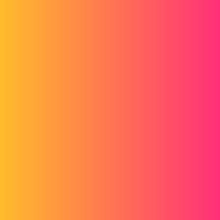
Forum myCAD
Cote Esquisse
3D Design
Volume Model
solidworks
amine.louahi
1
Juin 1, 2023, 1:17
Salut,
avant je peux affiché les côte d’esquisse juste on appuyant sur
esquisse et j’ai toutes les cote et je peux faire les modification sans
étier esquisse. je sais pas comment j’ai désactivait cette fonction
est*ce que vous pouvez m’aider pour l’active.
A_R
2
Juin 1, 2023, 1:28