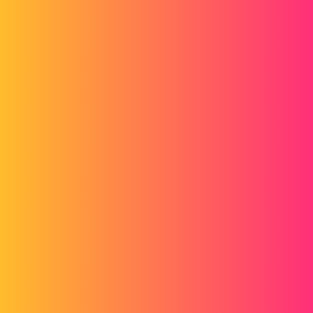
Forum myCAD
Bemaßungen, die automatisch auf
"Pilotiert" gesetzt werden
Out of category
solidworks
viking
1
17. Juni 2015 um 12:22
Hallo an alle.
In den letzten Tagen, wenn ich die automatische Notierungsfunktion
benutze, werden sie nach Bestätigung der Quoten grau.
Ich muss also die Dimensionen nacheinander auswählen, das
Kontextmenü öffnen und den Haken bei "Kontrollierte Dimension"
entfernen.
Nämlich: