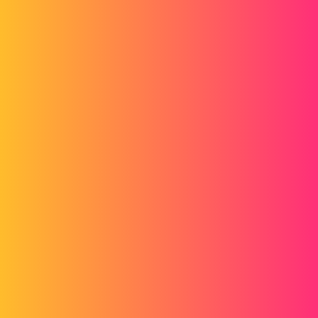
pl
2
17. Juni 2015 um 12:26
Hallo
Die Option am unteren Rand dieses Bildes ist nur für "Warn" und
nicht für "standardmäßig gesteuert" aktiviert?
pl
3
17. Juni 2015 um 12:28
Und wenn Sie versuchen, die Standard-Raumvorlage zu ändern, ist
es das gleiche Problem?