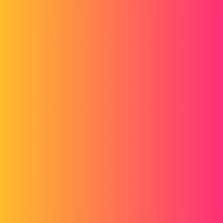
viking
4
17. Juni 2015 um 12:45
Es tut mir leid, wenn ich Duplikate mache, aber ich habe große
Probleme mit der Funktionsweise dieser Seite.
Was meinst du mit "die Standard-Raumvorlage ändern"?
pl
5
17. Juni 2015 um 12:49
Dokumentvorlagen für Teile sind . PRTDOT, siehe hier:
http://help.solidworks.com/2012/French/SolidWorks/sldworks/Docu
ment_Templates.htm
Wenn Sie andere Stellen zur Verfügung haben, ist es das gleiche
Problem?