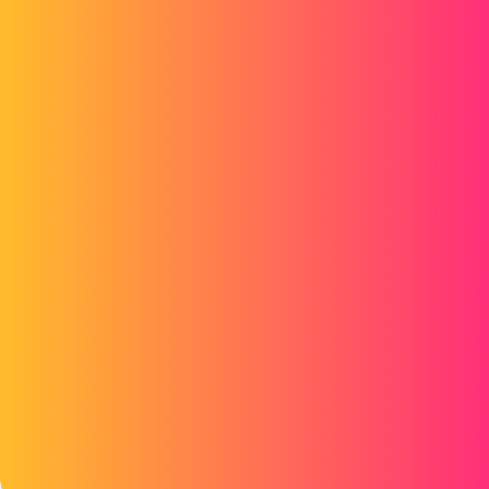
viking
6
17. Juni 2015 um 13:04
Ich habe keine Teilevorlagen erstellt.
Ich verwende die "Werkskonfiguration".
Dieses Problem trat plötzlich auf.
Ich habe nur einen Arbeitsplatz, der mit Solidworks ausgestattet ist.
pl
7
17. Juni 2015 um 13:11
Probieren Sie mein Tutorial aus, um die SolidWorks Einstellungen
zurückzusetzen (Sie können später zu den Einstellungen
zurückkehren), um festzustellen, ob es die Konfiguration ist, die das
Problem verursacht: