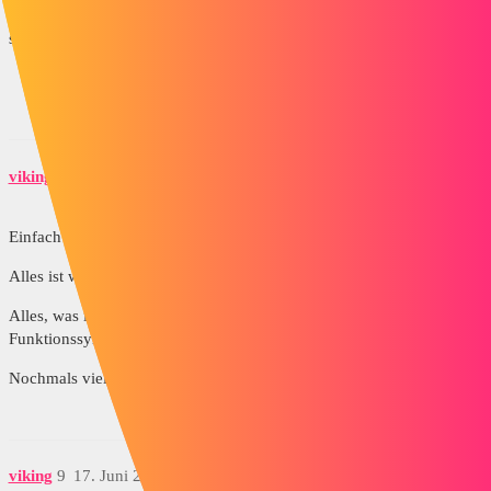
http://www.lynkoa.com/tutos/3d/reinitialiser-les-parametres-
solidworks
viking
8
17. Juni 2015 um 13:32
Einfach
GENIAL...
Alles ist wieder normal.
Alles, was ich jetzt tun muss, ist, meinen Desktop wieder mit den
Funktionssymbolen zu versehen, die ich regelmäßig verwende.
Nochmals vielen Dank...
viking
9
17. Juni 2015 um 13:43