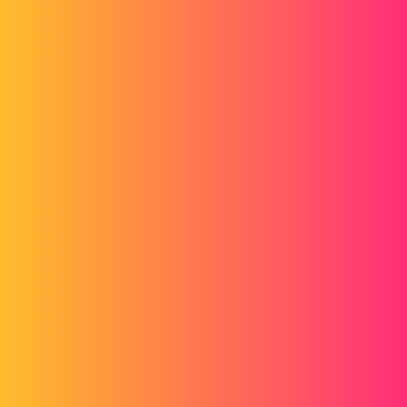
Dies geschieht bei jeder Skizze.
Ich habe die Einstellungen in den Optionen mehrfach geändert.
Ich habe die Einstellungen mehrmals auf Standard zurückgesetzt.
Vielen Dank und einen schönen Tag...
2015-06-17_14_15_48-solidworks_premium_2014_x64_edition_-
_esquisse1_de_piece1__.jpg