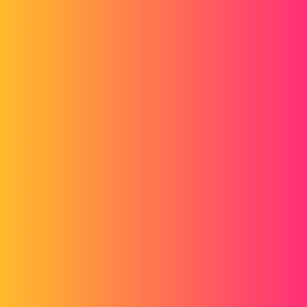
Forum myCAD
Tworzenie konta administratora w
usługach Mycad
Out of category
mycadservices
Maclane
1
19 Lipiec 2018 11:51
Witam;
Jeśli chodzi o narzędzia online wchodzące w skład pakietu Mycad
Premium, chciałbym mieć możliwość zarządzania działaniami
moich współpracowników zarejestrowanych w naszej firmie.
Czy możesz uaktualnić istniejące konto do poziomu "Super
administrator", aby zezwolić (lub nie) na dostęp do narzędzi:
Biblioteki (zezwalaj lub nie pobieraj)