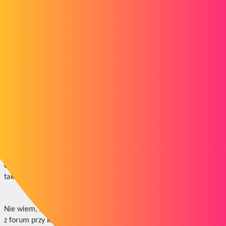
Mycadtools (zezwalaj lub nie pobieraj)
Mycadplace (zezwól lub nie dostęp i rodzaj użycia -total/tylko do
odczytu...)
Smartdesign (zezwalaj lub nie pobieraj)
Mycad Learning (czy zezwolić na dostęp... oprócz już obecnej
administracji)
MojProdukt (czy zezwolić na prawa do użytkowania)
My3dPlayer (czy zezwolić na prawa użytkowania)
... a także wszystkie narzędzia, które mogłem pominąć...
Interesujące byłoby również posiadanie arkusza śledzenia działań
osób związanych z naszą firmą na Mycadservices.
Czy mógłbyś dodać funkcję "prośba o ulepszenia" do tych narzędzi,
tak jak jest ona dostępna w Mycadtools w trybie offline?
Nie wiem, z kim się skontaktować, aby złożyć te prośby, więc piszę
z forum przy każdej okazji. Słowo do mądrych.