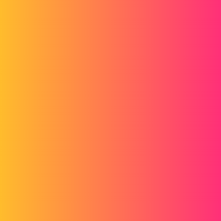
Forum myCAD
W Solidworks 2021 Nie można
zwymiarować szkicu i rysunku, wartości
wymiarów nie są wyświetlane
Out of category
solidworks
pierre_dieudonne54
1
14 Wrzesień 2021 16:13
Witam
Po całkowitym odinstalowaniu Solidworks za pomocą Total
Uninstall, a następnie ponownym zainstalowaniu Solidworks 2021
SP0.
Nie mogę już cytować moich szkiców ani moich rysunków,
To samo dotyczy istniejącego pliku przed odinstalowaniem, wymiary