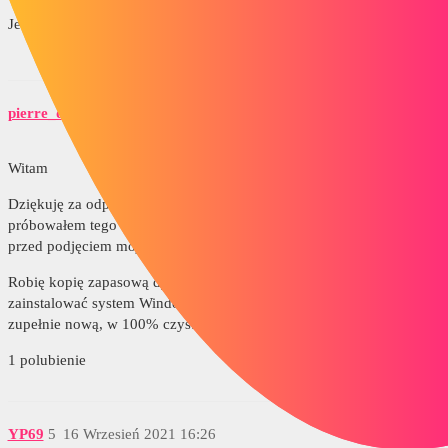
Jeśli chodzi o bibliotekę dll,
może ci to
pomóc.
pierre_dieudonne54
4
15 Wrzesień 2021 13:43
Witam
Dziękuję za odpowiedź; Ale przepraszam, to nie o to chodzi,
próbowałem tego w 1 po znalezieniu tego tematu na twoim forum
przed podjęciem mojego pytania.
Robię kopię zapasową dysku systemowego i zamierzam ponownie
zainstalować system Windows i całe oprogramowanie, aby wykonać
zupełnie nową, w 100% czystą instalację
1 polubienie
YP69
5
16 Wrzesień 2021 16:26