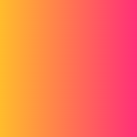
szkicowane i rysunkowe już się nie pojawiają.
Ponadto, gdy wyciągam szkic z operacją dodania, solidworks ulega
awarii.
Wiadomości
Moduł Solidworks nie powiódł się; SLDRSU:00185258
Czy mógłbyś mi pomóc???
Czy istnieje pełne narzędzie do odinstalowywania SolidWorks, które
umożliwia ponowną próbę nowej instalacji???
Dziękuję za odpowiedzi
Załączone zrzuty ekranu, szkic i rysunek z brakującymi wymiarami
solidworksaucunecotations.jpg