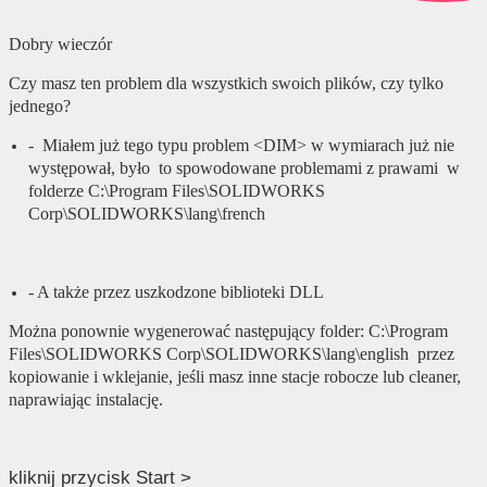
Dobry wieczór
Czy masz ten problem dla wszystkich swoich plików, czy tylko
jednego?
- Miałem już tego typu problem <DIM> w wymiarach już nie
występował, było to spowodowane problemami z prawami w
folderze C:\Program Files\SOLIDWORKS
Corp\SOLIDWORKS\lang\french
- A także przez uszkodzone biblioteki DLL
Można ponownie wygenerować następujący folder: C:\Program
Files\SOLIDWORKS Corp\SOLIDWORKS\lang\english przez
kopiowanie i wklejanie, jeśli masz inne stacje robocze lub cleaner,
naprawiając instalację.
kliknij przycisk Start >