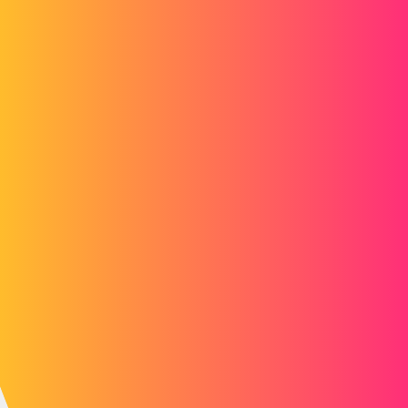
Zozo_mp
2
15 Wrzesień 2021 08:23
Witam
Wydaje mi się, że to kwestia rozmiaru czcionki w ustawieniach. W
rozmiarze 1 jest niewidoczny, ale ocena jest ;-)
Ten temat był ostatnio poruszany, ale nie pamiętam, który kolega dał
Solucję (niech mu jeszcze raz podziękowa)
Pozdrowienia
1 polubienie
Lynk
3
15 Wrzesień 2021 09:24
Witam
Myślę, że to jest ten
temat
, do którego
@Zozo_mp
się odnosi, jeśli
@cil dede_1 kiedykolwiek przez niego przejść.