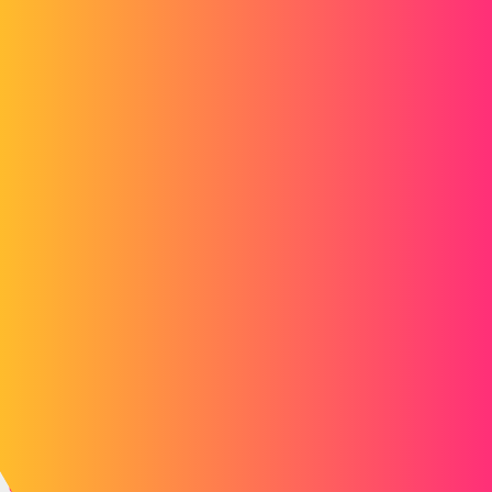
Ktoś ma jakieś info lub link, który mógłby mi się przydać?
Z góry dziękuję
Jey Jey powiedział:
d_roger
2
16 Listopad 2017 11:43
Witam
Możesz umieścić prosty msgBox z komunikatem takim jak "Proszę
wybrać jednostkę .... przed sprawdzeniem poprawności tego
komunikatu.", a następnie pobierz jednostkę wybraną w makrze
przez funkcję GetSelectedObject6.
Pozdrowienia
d_roger
3
16 Listopad 2017 12:23