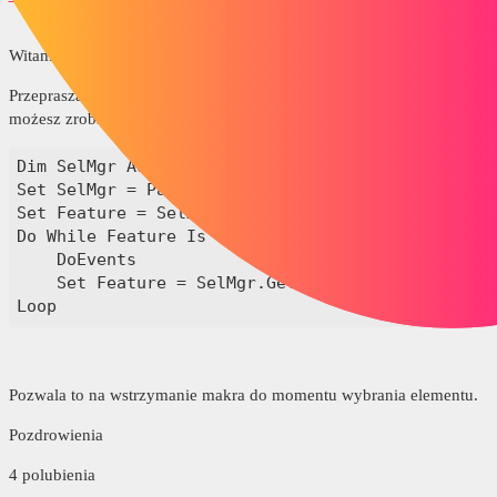
Witam
Przepraszam za poprzedni post, to nie działa. Z drugiej strony
możesz zrobić:
Dim SelMgr As SelectionMgr

Set SelMgr = Part.SelectionManager

Set Feature = SelMgr.GetSelectedObject6(1, 0)

Do While Feature Is Nothing

    DoEvents

    Set Feature = SelMgr.GetSelectedObject6(1, 0)
Loop
Pozwala to na wstrzymanie makra do momentu wybrania elementu.
Pozdrowienia
4 polubienia