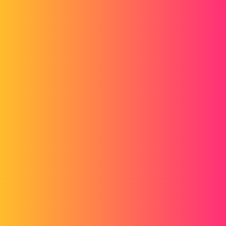
Forum myCAD
Wybieranie encji przez makro
2D plans
Annotation
solidworks
todesco
1
16 Listopad 2017 11:04
Witam
Na rysunku chciałbym utworzyć makro, które wypełni mi notatkę
parametrem niestandardowym o nazwie "Kod produktu" wybranej
części.
Wiem, jak skonstruować makro do tworzenia i wypełniania notatki,
ale nie wiem, jak przerwać makro, aby poprosić użytkownika o
wybranie krawędzi lub powierzchni, do której ma zostać dołączona
notatka.