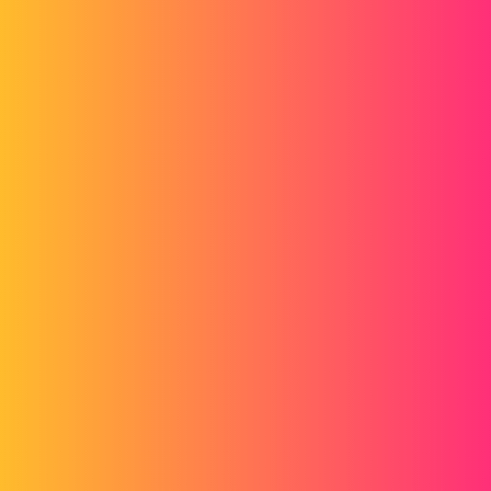
Forum myCAD
Bijlage en terugbellijn uitschakelen in MEP
Out of category
solidworks
fabricedemont
1
26 april 2016 om 09:42
Hallo.
Op een middenplan heb ik een half aanzicht waar ik diameterribben
moet plaatsen die natuurlijk op het gesneden deel zitten.
Dus ik wil de bijlage en de terugbellijn aan de onderkant
uitschakelen. (zie bijgevoegde afbeelding)
Ik weet dat dit met AUTOCAD mogelijk is.
Bij voorbaat dank.