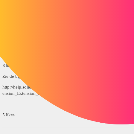
sans_titre.png
1 like
pl
2
26 april 2016 om 09:43
Hallo
Klik met de rechtermuisknop en
verberg herinneringsregel
?
Zie de bijbehorende helppagina:
http://help.solidworks.com/2013/french/SolidWorks/sldworks/c_Dim
ension_Extension_Lines.htm
5 likes