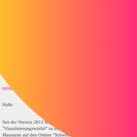
Vielen Dank.
fthomas
2
18. Juni 2013 um 07:06
Ja, das ist z.B. mit dem BoundingBox-Dienstprogramm möglich
coyote
3
18. Juni 2013 um 07:58
Hallo
Seit der Version 2013 ist es möglich, den sogenannten
"Visualisierungswürfel" zu erstellen, indem man mit der rechten
Maustaste auf den Ordner "Schweißstückliste" klickt.