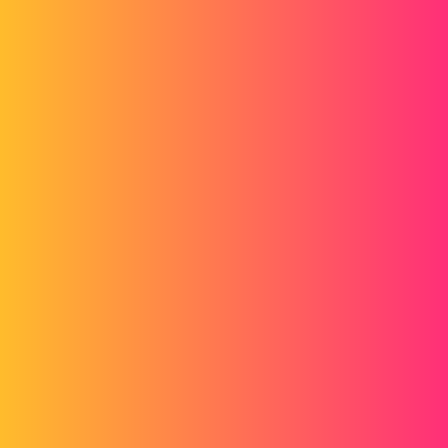
Forum myCAD
Außenabmessungen
Other sections
CAM
solidworks
jgrisollet
1
18. Juni 2013 um 06:50
Hallo.
Ich würde gerne wissen, ob es in Solidworks möglich ist, die
Gesamtabmessungen eines Teils in den Eigenschaften dieses Teils
abzurufen?
Ein bisschen wie in Blechfunktionen, bei denen Sie die
Abmessungen des entwickelten Teils und seine Dicke abrufen
können.