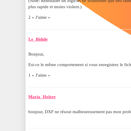
(Note: Réinstaller un logiciel ne solutionne que très ra
plus rapide et moins violent.)
2 « J'aime »
Le_Bidule
Bonjour,
Est-ce le même comportement si vous enregistrez le fich
1 « J'aime »
Maria_Holzer
bonjour, DXF ne résout malheureusement pas mon problè