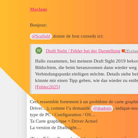
Maclane
Bonjour;
donne de bon conseils ici:
@Scofield
Draft Sight / Fehler bei der Darstellung
2D plan
Hallo zusammen, bei meinem Draft Sight 2019 bekomm
Bildschirm, die beim heranzoomen dann wieder weg s
Verbindungspunkt einfügen möchte. Details siehe bei
könnte mir einen Tipp geben, wie das wieder zu entfe
[Fehler2025]
Ceci ressemble fortement à un problème de carte graphiqu
Driver…), comme l’a demandé
, indique-nou
@sbadenis
type de PC / Configuration / OS…
Ta Carte graphique + Driver Actuel
La version de Draftsight…