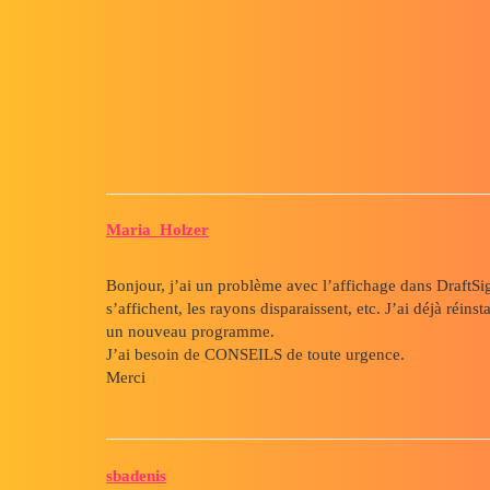
Forum myCAD
L’affichage de DraftSight est i
2D plans
Layout
draftsight
Maria_Holzer
Bonjour, j’ai un problème avec l’affichage dans DraftSig
s’affichent, les rayons disparaissent, etc. J’ai déjà réin
un nouveau programme.
J’ai besoin de CONSEILS de toute urgence.
Merci
sbadenis