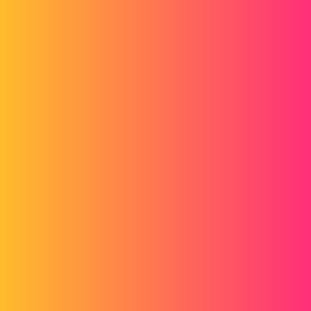
Forum myCAD
DS2018SP3Kostenloses Skript Bearbeiten
eines Bemaßungsstils
2D plans
Layout
draftsight
jplunus
1
21. Februar 2019 um 16:31
Hallo
Das Bearbeiten eines Bemaßungsstils per Skript reagiert nicht auf die
Anforderung, kann aber sehr effizient sein.
Wenn Sie mehrere Bemaßungsstile in Ihrer Zeichnung haben und nur
einen davon ändern möchten.
Wenn Sie das Dialogfeld öffnen, setzen Sie den Stil, den Sie
bearbeiten möchten, auf Aktiv.
Sie ändern Ihren Stil und dann Anwenden.