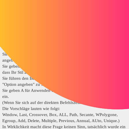
Es ist vorbei. Alle Bemaßungen, die dem betreffenden Stil
entsprechen, werden geändert.
Dies ist das Ziel, das von allen Programmen angestrebt wird.
Laut Drehbuch ist es nicht ganz so!
Sie führen den Befehl -STYLECOTE für die Frage "Option angeben"
aus
Sie geben R für Wiederherstellen für die Frage "Bemaßungsstil
angeben" ein.
Sie geben den Namen Ihres Stils ein, DRAFTSIGHT teilt Ihnen mit,
dass Ihr Stil aktiv ist.
Sie führen den Befehl -STYLECOTE erneut aus, um die Frage
"Option angeben" zu stellen
Sie geben A für Anwenden für die Frage "Dimension(en) angeben"
ein.
(Wenn Sie sich auf der direkten Befehlszeile befinden und tippen?
Die Vorschläge lauten wie folgt:
Window, Last, Crossover, Box, ALL, Path, Secante, WPolygone,
Egroup, Add, Delete, Multiple, Previous, Annual, AUto, Unique.)
In Wirklichkeit macht diese Frage keinen Sinn, tatsächlich wurde ein