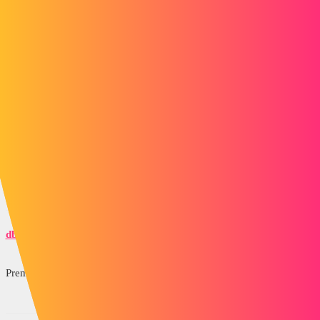
rozwiązać mojego problemu (tak, spojrzałem przed zadaniem
pytania ^^")
1 polubienie
gt22
8
4 Marzec 2015 14:00
pod jaką wersją oprogramowania jesteś pod
@+
dbauguion
9
4 Marzec 2015 14:01
Premium 2013 x64 SP0.0