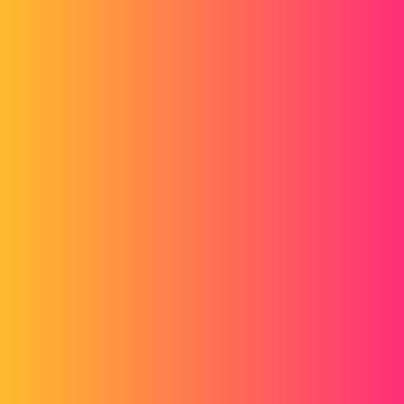
zespole najwyższego poziomu.
Aby użyć widoku rozstrzelonego
podzespołu w zespole należy:
Wybierz podzespół, dla którego
zdefiniowano już widok rozstrzelony.
W menedżerze właściwości
PropertyManager kliknąć
Użyj
ponownie rozbicia podzespołu.
Podzespół jest rozbijany w obszarze
graficznym, a kroki w odpowiadającym
mu widoku rozstrzelonym są
wymienione w części
Kroki
rozstrzelenia
.
@+
dbauguion
7
4 Marzec 2015 13:57
Wiem, skąd masz tę odpowiedź, ale pomoc solidworks nie pomaga