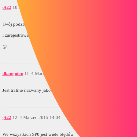
gt22
10
4 Marzec 2015 14:03
Twój podzbiór (widok rozstrzelony) ma swoją właściwą nazwę?
i zarejestrowany jako taki?
@+
dbauguion
11
4 Marzec 2015 14:04
Jest trafnie nazwany jako Éclaté
gt22
12
4 Marzec 2015 14:04
We wszystkich SP0 jest wiele błędów