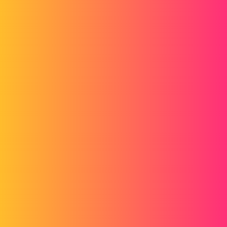
Forum myCAD
Burst of a Burst, powrót
3D Design
Volume Model
solidworks
dbauguion
1
4 Marzec 2015 13:37
Witam
Mam problem z wybuchem:
Zrobiłem rozstrzelony podzespół, przyjaciele, kiedy nadszedł czas,
aby ponownie użyć go w końcowym złożeniu, Solidworks odmawia
uwzględnienia rozstrzelonego podzespołu: "Żaden z wybranych
podzespołów nie ma rozstrzelonego widoku do ponownego
wykorzystania".
Z góry dziękuję za odpowiedzi