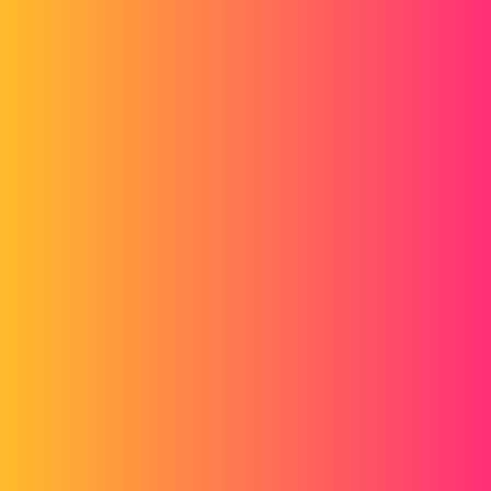
Czy podzbiór jest dobrze rozwiązany? Czy nie jest to
skomplikowany problem z montażem lub wężem?
1 polubienie
dbauguion
5
4 Marzec 2015 13:48
Tak, na tym poziomie też wszystko jest dobrze
gt22
6
4 Marzec 2015 13:55
Korzystanie z widoku
rozstrzelonego
podzespołu
Jeśli podzespół zawiera już widok
rozstrzelony, można go ponownie użyć w