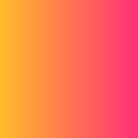
pl
2
4 Marzec 2015 13:43
Witam, czy jest to aktywna konfiguracja, która ma widok
rozstrzelony? Konfiguracja podzespołu w zespole macierzystym
musi mieć widok rozstrzelony, nie działa, jeśli konfiguracja
rozstrzelona jest przeznaczona dla innej konfiguracji.
2 polubienia
dbauguion
3
4 Marzec 2015 13:44
Tak, absolutnie.
1 polubienie
pl
4
4 Marzec 2015 13:46