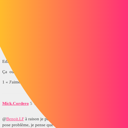
benoitlf
4
Février 3, 2016, 10:11
La boîte de dialogue pour la saisie de la côte est celle très complète
permettant de choisir les configuration, le sens, une reconstruction,...
ou c'est celle tout simple avec juste un rectangle blanc ?
Edit avec images :
Ça
ou ça
1 « J'aime »
Mick.Cordero
5
Février 3, 2016, 10:26
@
Benoit.LF
à raison je pense, sauf que ce n'est pas Instant 3D qui te
pose problème, je pense que c'est Instant 2D, une nouvelle option