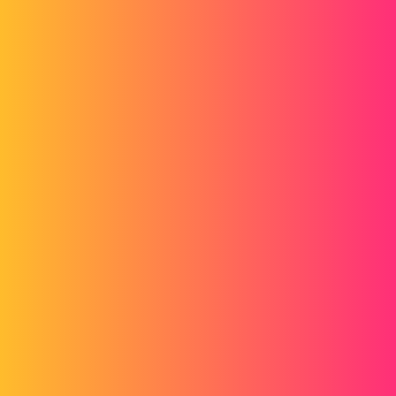
Tictic
benoitlf
2
Février 3, 2016, 9:42
Bonjour,
Assurez-vous que vous n'avez pas l'option "Instant 3D" d'activée.
3 « J'aime »
tictic
3
Février 3, 2016, 9:52
Non ce n'est pas Instant3D qui est en cause