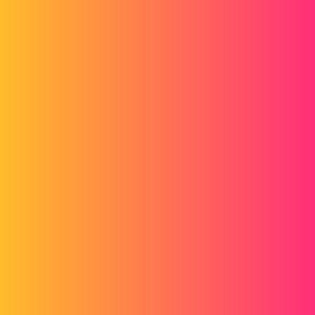
Forum myCAD
Standort der PDM-Jobprotokolle
PDM
solidworks-pdm
romain_jouanny
1
12. Januar 2026 um 13:23
Hallo
Ich versuche herauszufinden, wo die PDM-
Aufgabenausführungsprotokolle gespeichert sind. Das heißt, die
Details, die in der Administrationskonsole/Aufgabenliste/Doppelklick
auf eine Aufgabe verfügbar sind, → den Tab Aufgabenbericht.
Falls jemand die Infos hat, bin ich interessiert.
FRED78
2
12. Januar 2026 um 14:33