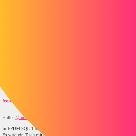
romain_jouanny:
PDM-Jobausführungsprotokolle
Indem Sie auf GOOGLE klicken.
Wie kann ich Aufträge in SOLIDWORKS PDM überwachen und
abgeschlossene Aufträge einsehen? (javelin-tech.com)
Vielleicht suchst du nach etwas anderem
1 „Gefällt mir“
froussel
3
12. Januar 2026 um 14:57
Hallo
@romain_jouanny
In EPDM SQL-Tabellen.
Es wird ein Tisch mit einer " Aufgabe " darin sein.