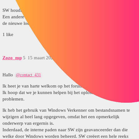
SW houdt er niet van om omhoog te gaan in bestandsbomen.
Een andere manier om het het pad te geven, is door een bestand van
de nieuwe locatie(s) te openen en vervolgens de assembly te openen.
1 like
Zozo_mp
5
15 maart 2023 om 17:53
Hallo
@contact_431
Ik heet je van harte welkom op het forum.
Ik hoop dat we je kunnen helpen bij het oplossen van een paar
problemen.
Ik heb het gebruik van Windows Verkenner om bestandsnamen te
wijzigen al heel lang opgegeven, omdat het een opmerkelijk
onderwerp van ergernis is.
Inderdaad, de interne paden naar SW zijn geavanceerder dan die
welke door Windows worden beheerd. SW creëert een hele reeks