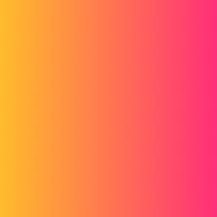
Forum myCAD
Venster niet gevonden: Kan het C:\-
bestand niet vinden
Out of category
solidworks
contact_431
1
15 maart 2023 om 11:15
Hallo
Ik maak dit onderwerp omdat ik na enkele uren onderzoek geen
oplossing voor mijn probleem kan vinden.
Ik heb veel van de namen en paden van verschillende onderdelen in
mijn Windows Verkenner gewijzigd en bij het openen van mijn
algemene vergadering opent SolidWorks niet de "kan het bestand
niet vinden ..." " om mijn stukken te vinden.
In de SolidWorks-opties, "berichten/fout/waarschuwing" heb ik al