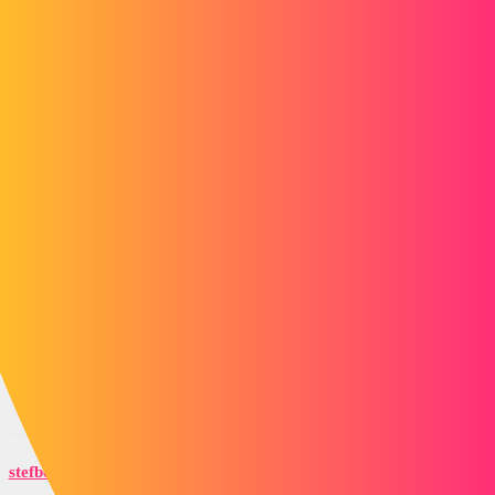
Als je het echt niet wilt, kun je het ontbrekende onderdeel
"vervangen" (rechtsklikken, vervangen, je moet misschien het menu
uitvouwen...) door het bestand met de nieuwe naam.
1 like
contact_431
3
15 maart 2023 om 13:18
Hallo, bedankt voor je antwoord.
Ik heb de twee verschillende manieren geprobeerd om mijn
assemblage te openen en het verandert niets.
Voor de vervangfunctie heb ik een goede honderd onderdelen
(waarvoor ik alleen het pad heb veranderd), dus ik hoopte een
automatische zoekfunctie te vinden...
stefbeno
4
15 maart 2023 om 17:27