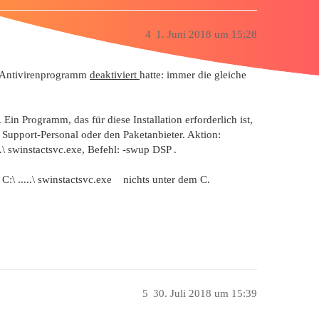
4
1. Juni 2018 um 15:28
as Antivirenprogramm
deaktiviert
hatte: immer die gleiche
Ein Programm, das für diese Installation erforderlich ist,
 Support-Personal oder den Paketanbieter. Aktion:
..\ swinstactsvc.exe, Befehl: -swup DSP .
:\ .....\ swinstactsvc.exe nichts unter dem C.
5
30. Juli 2018 um 15:39