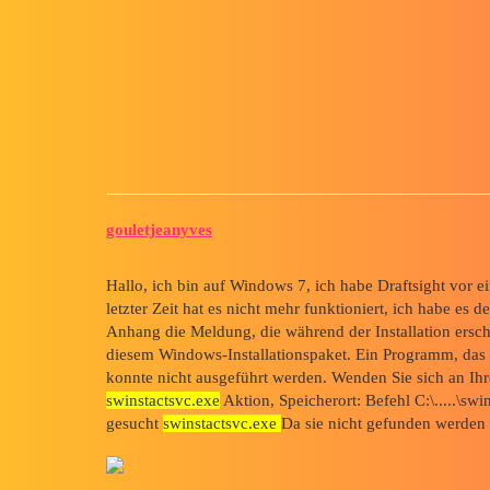
Forum myCAD
Drafsight kann nicht installier
Out of category
draftsight
gouletjeanyves
Hallo, ich bin auf Windows 7, ich habe Draftsight vor ein
letzter Zeit hat es nicht mehr funktioniert, ich habe es de
Anhang die Meldung, die während der Installation ersch
diesem Windows-Installationspaket. Ein Programm, das für
konnte nicht ausgeführt werden. Wenden Sie sich an Ihre
swinstactsvc.exe
Aktion, Speicherort: Befehl C:\.....\sw
gesucht
swinstactsvc.exe
Da sie nicht gefunden werden 