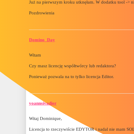
Już na pierwszym kroku utknęłam. W dodatku tool ->
Pozdrowienia
Domino_Day
Witam
Czy masz licencję współtwórcy lub redaktora?
Ponieważ pozwala na to tylko licencja Editor.
yoannsivadier
Witaj Dominique,
Licencja to rzeczywiście EDYTOR i nadal nie mam 