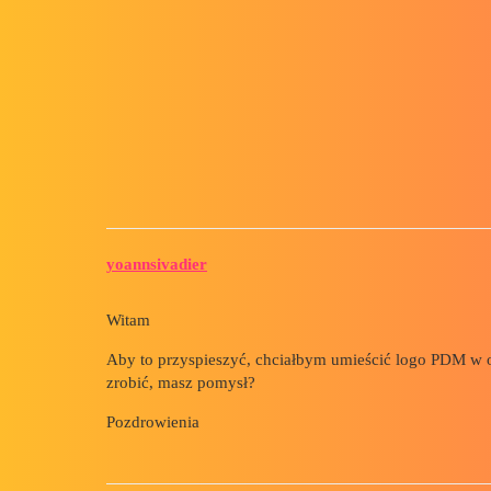
Forum myCAD
Chciałbym umieścić logo PDM w
zrobienie tego?
Out of category
solidworks-pdm
yoannsivadier
Witam
Aby to przyspieszyć, chciałbym umieścić logo PDM w o
zrobić, masz pomysł?
Pozdrowienia