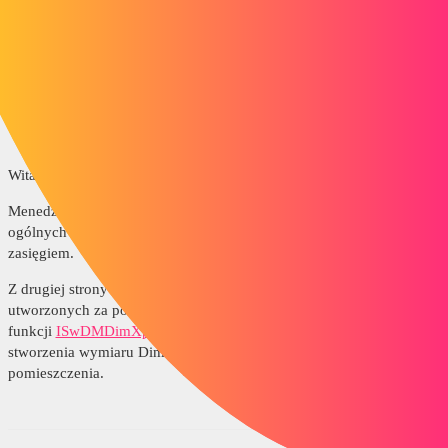
2017 Pomoc SOLIDWORKS API - Metoda
GetCustomBendAllowance (ISheetMetalFeatureData)
JeromeP
4
15 Kwiecień 2021 06:58
Witam
Menedżer dokumentów SolidWorks zapewnia dostęp tylko do
ogólnych informacji o pliku. Funkcje i ich właściwości są poza jego
zasięgiem.
Z drugiej strony umożliwia dostęp do informacji o wymiarach
utworzonych za pomocą
DimExpert
za pomocą np.
funkcji
ISwDMDimXpertLengthDimTol
. Wymaga to jednak
stworzenia wymiaru DimExpert podczas projektowania
pomieszczenia.