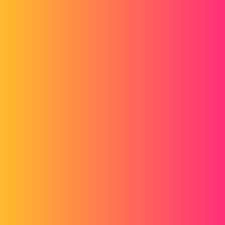
Forum myCAD
Odczyt parametrów arkusza blachy za
pomocą interfejsu API SolidWorks
Document Manager
Out of category
solidworks
mad
1
9 Kwiecień 2021 10:16
Witam
Szukam sposobu na odczytanie ustawień arkusza blachy części za
pomocą interfejsu API menedżera dokumentów?
(Już to sprawdzam, ale przy otwieraniu pokoju zajmuje to trochę
czasu :/)