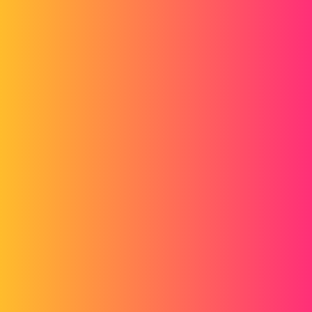
Pozdrowienia
thomasguillard
2
13 Kwiecień 2021 16:14
Czy masz jakieś linki do tego, co do tej pory obejrzałeś?
Czy możesz to również wyjaśnić?
> (już to sprawdzam, ale przy otwieraniu pokoju zajmuje to trochę
czasu :/)"
mad
3
14 Kwiecień 2021 14:59
Obecnie używam Excela do sprawdzania dużej ilości elementów, na
przykład za pomocą tej funkcji poniżej