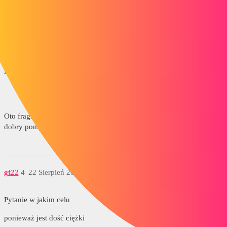
1 polubienie
jfmecaservice
3
22 Sierpień 2019 09:46
Oto fragment szkicu, o którym mowa... Wybór według kanałów to
dobry pomysł, ale zajmie mi to dużo czasu...
gt22
4
22 Sierpień 2019 09:50
Pytanie w jakim celu
ponieważ jest dość ciężki