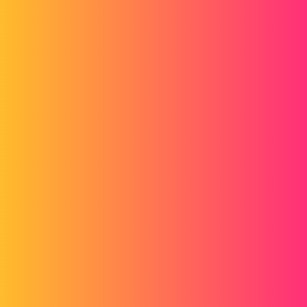
obszarów, co zajmuje dużo czasu, a przede wszystkim mój komputer
ma trudności z nadążaniem!
Chciałem więc wiedzieć, czy istnieje sposób, aby zrobić to
automatycznie, za pomocą makra, aby usunąć linie?
Z góry dziękuję.
gt22
2
22 Sierpień 2019 09:27
I tak prosto
Wykonywano konwersję szkicu za pomocą ciągu znaków do
nowego szkicu
Myślę, że powinno się udać
Okres próbny nic nie kosztuje
@+