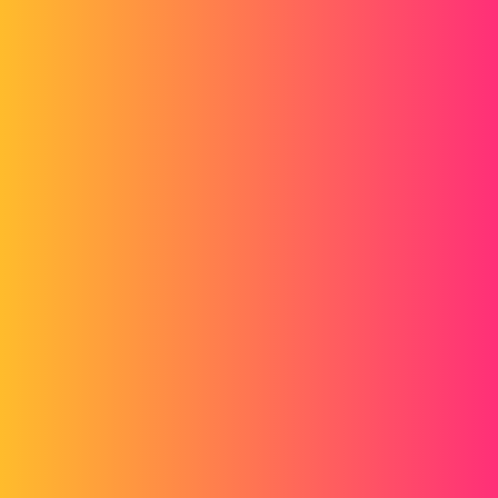
Forum myCAD
Makro SolidWorks Usuwanie obrysu
szkicu
2D plans
,
others
solidworks
jfmecaservice
1
22 Sierpień 2019 08:55
Witam
Pracuję nad dużym plikiem, szkicem zawierającym ponad 84000
linii... Wszystkie są połączone w różnych strefach, aby uzyskać
wytłoczenie, wszystkie oprócz 1200!
Mam więc 1200 pociągnięć (znalezionych za pomocą funkcji szkicu
naprawczego), które wędrują jeden po drugim po całym moim
szkicu. Myślę, że te linie uniemożliwiają mi bezpośrednie
wytłaczanie bez konieczności ręcznego zaznaczania wszystkich