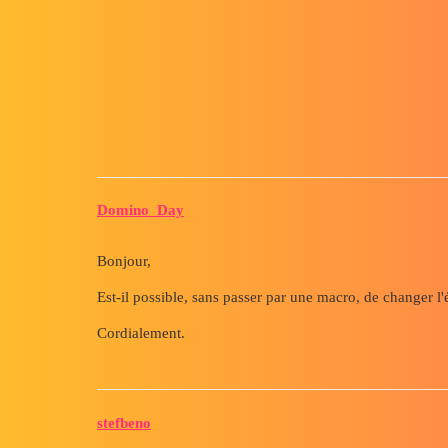
Forum myCAD
Mise à l'échelle automatique d
Out of category
solidworks
Domino_Day
Bonjour,
Est-il possible, sans passer par une macro, de changer l
Cordialement.
stefbeno