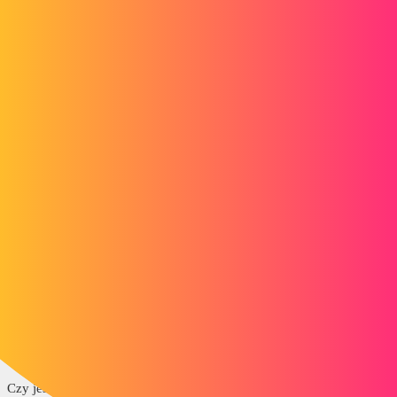
Forum myCAD
Własność szablonu BOM dla wszystkich
konfiguracji
Out of category
solidworks
yve
1
13 Wrzesień 2021 11:21
Witam
Chcę stworzyć model BOM, który może wyświetlać w tym samym
wierszu niestandardowe właściwości ORAZ właściwości wszystkich
istniejących konfiguracji (takich jak to, co oferuje SmartBom).
(wiedząc o tym, że nie wiem z góry, czy są konfiguracje, ani jak się
nazywają)
Czy jest to możliwe?