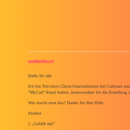
Forum myCAD
Mein CAD-Service
Out of category
solidworks
paulinelinsart
Hallo ihr alle
Ich bin Teil eines Client-Unternehmens bei Cadware u
"MyCad"-Panel haben, insbesondere für die Erstellung v
Wie macht man das? Danke für Ihre Hilfe
Pauline
1 „Gefällt mir“