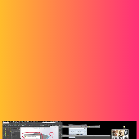
Forum myCAD
Öffnen Sie eine Datei im .xyz-Format
3D Design
solidworks
Alfoncpasmamob
1
12. November 2023 um 10:37
Hallo
Ich möchte SW- und DWG-Dateien in .xyz speichern, und wenn ich
das tue, erhalte ich eine Meldung
-cf angehängtes Bild-, die Datei erscheint im Registrierungsordner,
aber sie ist leer, normal, da die Meldung besagt, dass es keine
Entitäten zu verarbeiten gibt, warum und wie man das macht?
Vielen Dank im Voraus