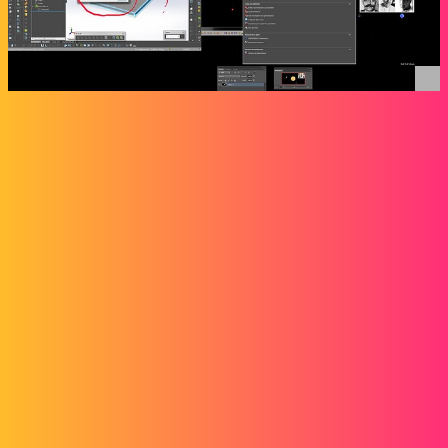
sbadenis
2
13. November 2023 um 06:52
Hallo
Ich kenne dieses Format nicht, noch wie Sie es aus SW exportieren.
Aber nach dem, was ich gelesen habe, ist es ein Punktformat, also
sollten Sie vielleicht eher von einer Kurve oder Skizze ausgehen und
nicht von einem Volumen, daher die Ablehnung des Exports.
1 „Gefällt mir“
Alfoncpasmamob
3
14. November 2023 um 17:13