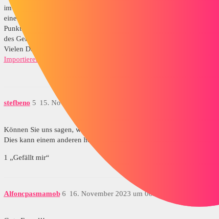
im Netz etwas gefunden, um es zu aktualisieren ..., tatsächlich ist es
eine Punktwolke, angehängt ist die SW-Datei, der Import ist
Punktwolken und die 3D-Skizze, die ich gemacht habe, ist die Basis
des Geländes, nicht maßstabsgetreu!! Vergessen Sie es
Vielen Dank
Importieren Sie xyz ohne Maßstab. SLDPRT
(54.6 KB)
stefbeno
5
15. November 2023 um 12:03
Können Sie uns sagen, welches Tool Sie gefunden haben?
Dies kann einem anderen helfen, der auf das gleiche Problem stößt.
1 „Gefällt mir“
Alfoncpasmamob
6
16. November 2023 um 06:11