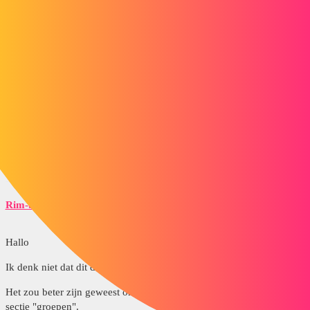
1 like
ac_cobra_427
3
4 maart 2016 om 17:15
Hallo
Ik hoop van niet, want mijn vrouw is HR-directeur. Anders moet ze
op zoek naar een baan...
Rim-b
4
5 maart 2016 om 06:27
Hallo
Ik denk niet dat dit de juiste plek is om een peiling te doen.
Het zou beter zijn geweest om een discussiegroep te openen in de
sectie "groepen".