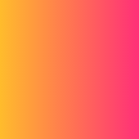
Forum myCAD
Denkt u dat human resources een toekomst
hebben?
Out of category
3ds-max
lcharpentier
1
4 maart 2016 om 16:50
Denkt u dat de HR-afdeling binnenkort gedigitaliseerd zal zijn door
de opkomst van nieuwe informatie- en communicatietechnologieën?
lcharpentier
2
4 maart 2016 om 16:56
Nee