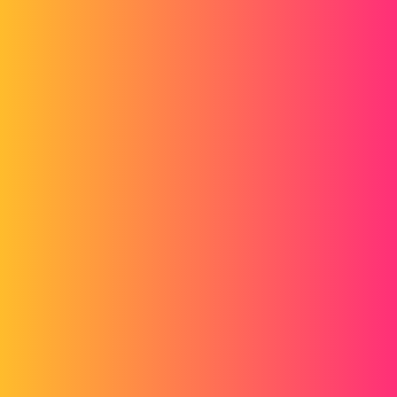
Forum myCAD
Czy możemy modelować paraboloidę-
hiperboliczną?
3D Design
Volume Model
spaceclaim
system
1
30 Marzec 2014 15:21
Witam, chciałbym zamodelować paraboloidę-hiperbolę.
Na czym polega metoda geometryczna?
Z góry dziękuję.
sb
2
30 Marzec 2014 17:43