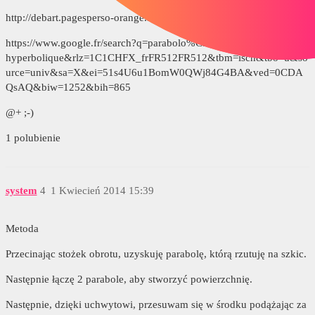
http://debart.pagesperso-orange.fr/ts/paraboloide.html
https://www.google.fr/search?q=parabolo%C3%AFde-
hyperbolique&rlz=1C1CHFX_frFR512FR512&tbm=isch&tbo=u&so
urce=univ&sa=X&ei=51s4U6u1BomW0QWj84G4BA&ved=0CDA
QsAQ&biw=1252&bih=865
@+ ;-)
1 polubienie
system
4
1 Kwiecień 2014 15:39
Metoda
Przecinając stożek obrotu, uzyskuję parabolę, którą rzutuję na szkic.
Następnie łączę 2 parabole, aby stworzyć powierzchnię.
Następnie, dzięki uchwytowi, przesuwam się w środku podążając za