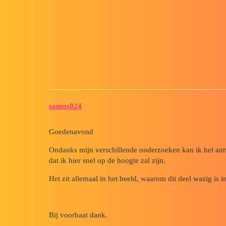
Forum myCAD
Kamer in wazige modus in de 
2D plans
Layout
solidworks
samos024
Goedenavond
Ondanks mijn verschillende onderzoeken kan ik het antw
dat ik hier snel op de hoogte zal zijn.
Het zit allemaal in het beeld, waarom dit deel wazig is 
Bij voorbaat dank.