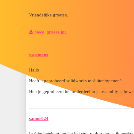
Vriendelijke groeten.
piece_grisees.jpg
vspemens
Hallo
Heeft u geprobeerd solidworks te sluiten/openen?
Heb je geprobeerd het onderdeel in je assembly te bewer
samos024
In feite betekent het dat het stuk verborgen is, ik merk