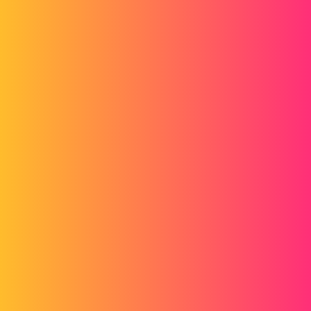
Forum myCAD
Solidworks Falten
Out of category
solidworks
czirnyjsylvain
1
1. Dezember 2018 um 13:48
Hallo ihr alle.
Ich würde gerne einen Fold machen.
Gemäß der Abbildung unten muss ich 3 Falten machen (Falte 1, Falte
2, Falte 3), damit Kante A und Kante B zusammenfallen.
Gibt es eine Lösung, um die Stopps A und B direkt zusammenfallen