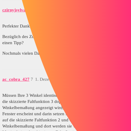
czirnyjsylvain
6
1. Dezember 2018 um 15:45
Perfekter Dank,
Bezüglich des Zusammentreffens der beiden Stopps, haben Sie bitte
einen Tipp?
Nochmals vielen Dank.
ac_cobra_427
7
1. Dezember 2018 um 16:38
Müssen Ihre 3 Winkel identisch sein? Wenn ja, müssen Sie nur auf
die skizzierte Faltfunktion 3 doppelklicken und Sie und sobald die
Winkelbemaßung angezeigt wird, doppelklicken Sie darauf und das
Fenster erscheint und darin setzen Sie ein = dann doppelklicken Sie
auf die skizzierte Faltfunktion 2 und dort klicken Sie auf die
Winkelbemaßung und dort werden sie verknüpft, dann führen Sie die