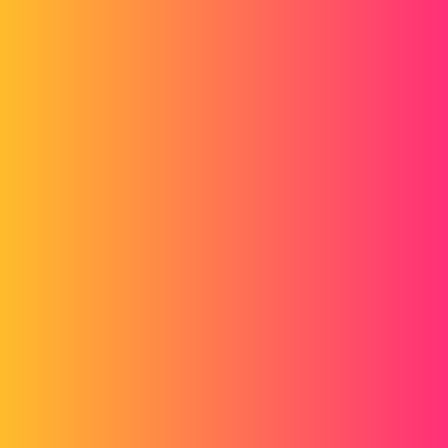
Veröffentlichen Sie Ihre Datei, damit wir zumindest einige
Bewertungen vornehmen können
@+
4 „Gefällt mir“
czirnyjsylvain
4
1. Dezember 2018 um 14:49
Hallo an Sie,
Vielen Dank für Ihre Antworten.
Ich verwende SolidWorks 2018.
GT22
, ich verstehe, dass wir im Allgemeinen von einem fertigen Teil
ausgehen.
Damit Sie es verstehen können, handelt es sich bei der Datei im
Grunde um eine pdf-Datei, die in dxf konvertiert und in einen Sketch
umgewandelt wurde. Es ist eine flache Rezension von Papertrophy,