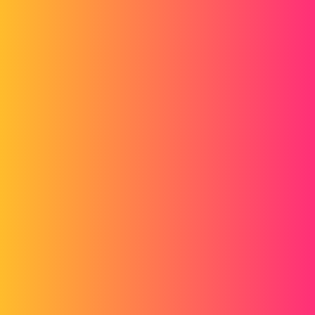
Hallo
Wenn Sie die Funktion Skizziertes Falten verwenden; Man muss ein
kleines Loch (Diam 3) an den Schnittpunkt der 3 Falten setzen und
dort klappt es.
1 „Gefällt mir“
gt22
3
1. Dezember 2018 um 14:19
Im Allgemeinen machen wir das Gegenteil
Wir beginnen mit einem fertigen Teil
und wir entfalten uns
c ein Trichter ?
Welche Version von SW haben Sie?