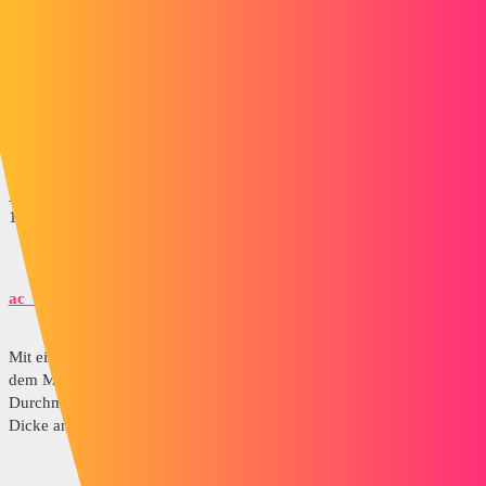
Teil 3.SLDPRT
1 „Gefällt mir“
ac_cobra_427
5
1. Dezember 2018 um 15:30
Mit einem Durchmesser von 0,5 weiß Solidworks nicht, wohin es mit
dem Material der Verformung der Falten gehen soll, aber mit einem
Durchmesser von 3 ist es im Allgemeinen recht gut, aber je nach
Dicke anzupassen.