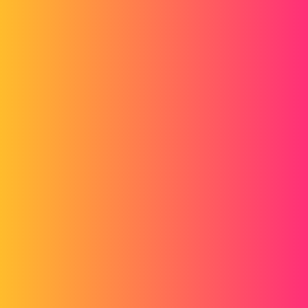
die ich im Internet als PDF erhalten habe. Ich würde es gerne
modellieren, um es aus Metall zu machen.
Kurz gesagt, es handelt sich um eine Skizze, die ich in Blech
umgewandelt habe.
AC Cobre 427
Ich habe tatsächlich ein kleines Loch in das Material
gebohrt (Durchmesser 0,5 durch eine Extrusion mit Materialabtrag,
aber es funktioniert nicht.)
Ich habe es mit einem Diam 3 versucht, und es funktioniert!!
Vielen Dank!
Ich habe die Datei auf dem PC abgelegt.
Mit freundlichen Grüßen