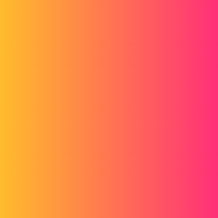
Forum myCAD
Warum in einer Solidworks-Zeichnung die
Teilekonturen verschwinden, während die
Bemaßung sichtbar bleibt
Out of category
solidworks
gt22
2
12. Januar 2018 um 07:27
Hallo @ Mwieder
Ich rate Ihnen, zuerst zu sehen, wie Sie eine Frage stellen können,
um eine bessere Sichtbarkeit zu erhalten
Oben rechts befindet sich die Schaltfläche "Hilfe benötigen"
was die wenigen Gewohnheiten und Bräuche der Website erklärt