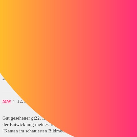
@+
2 „Gefällt mir“
remrem
3
12. Januar 2018 um 07:53
Wenn es sich um PDFs handelt, wurde das Thema hier bereits
behandelt: http://www.lynkoa.com/forum/solidworks/impression-pdf-
incomplete
2 „Gefällt mir“
MW
4
12. Januar 2018 um 07:49
Gut gesehener gt22. In meiner Zeichnung werden die Konturen nach
der Entwicklung meines Teils nicht angezeigt, es sei denn, ich wähle
"Kanten im schattierten Bildmodus".