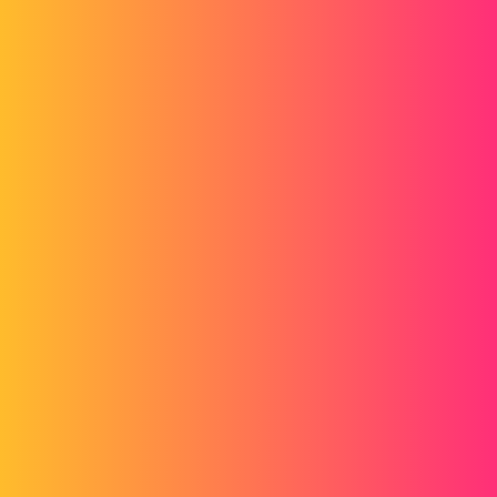
enlevement_matiere.png
treza88
6
9 juni 2020 om 13:10
En hier is de tweede
fonction_intel.png
FUZ3D
7
9 juni 2020 om 13:33
Als uw functie de 4 gaten heeft, probeer dan zonder de schroeven te
selecteren om te zien of het zo werkt. wat betreft de diepte, als het
punten zijn, kun je net zo goed een Z-3mm laten, wat de schroeven
ook zijn, toch? of als je door een 2D DWG gaat, wordt de diepte
bepaald door degene die aan het bewerken is.