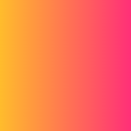
treza88
4
9 juni 2020 om 12:54
Bedankt FUZ3D voor je antwoord,
Ja, dat is precies wat ik heb gedaan met de extra schroeven en ja, ik
heb verschillende configuraties, maar alleen volgens de hoogte van
de poten.
Ik zit in de 2018 versie
treza88
5
9 juni 2020 om 12:59
Dat is Zozo_mp
Ik heb de eerste foto op je gezet.