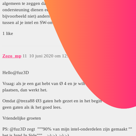
algemeen te zeggen dat het onderdeel / de panelen die als
ondersteuning dienen een unieke naam hebben (verlaat kamer 1
bijvoorbeeld niet) anders loop je het risico dat er conflicten ontstaan
tussen al je intel en SW-onderdelen die hierdoor verloren gaan.
1 like
Zozo_mp
11
10 juni 2020 om 12:58
Hello@fuz3D
Vraag: als je een gat hebt van Ø 4 en je wilt een functie met een Ø 6
plaatsen, dan werkt het.
Omdat @treza88 Ø3 gaten heb gezet en in het begin waren er zelfs
geen gaten als ik het goed lees.
Vriendelijke groeten
PS: @fuz3D zegt """90% van mijn intel-onderdelen zijn gemaakt ""
het is Intel In Side""" ;-) ;-) ;-) ;-)