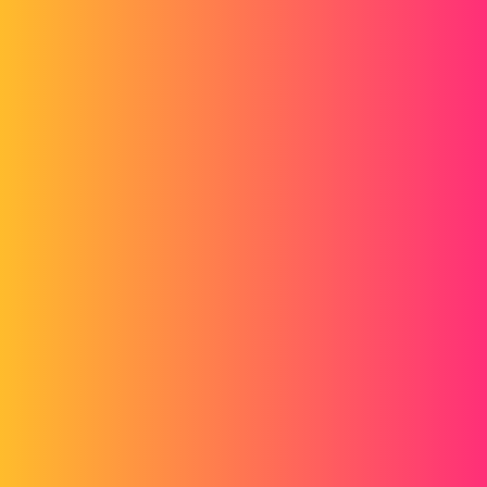
erreur.png
FUZ3D
2
9 juni 2020 om 12:11
Hallo
Van mijn kant gebruik ik niet het deel waar we de componenten
selecteren, omdat ik de schroeven niet vertegenwoordig en daarom
alleen het plan heb om te selecteren.
In principe heb ik voor de materiaalverwijderingsfunctie 4 cirkels,
met de diameter van de digitale, in dezelfde schets.
Natuurlijk, als je model meerdere configuraties heeft, met een aantal
schroeven die veranderen en diepte die ook verandert, wordt het
ingewikkeld.