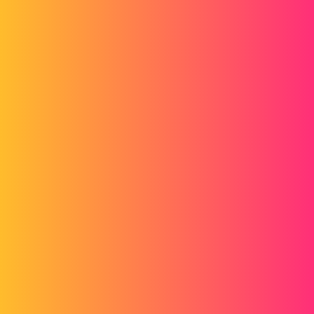
Forum myCAD
Probleem met een slimme component
Out of category
solidworks
treza88
1
9 juni 2020 om 11:36
Hallo allemaal,
Ik heb een probleem met een slim onderdeel, ik moet 4 gaten maken
met een enkele functie, als ik 2 gaten maak, werkt het, maar als ik er
3 of 4 maak, is er een fout zichtbaar in de bijgevoegde afbeelding.
Ik begrijp niet waarom het niet werkt als het in principe zo
eenvoudig te gebruiken is.
Bij voorbaat dank