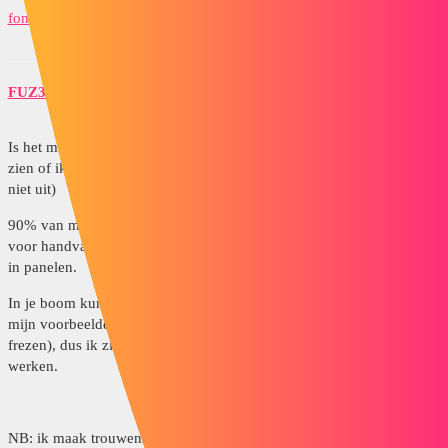
fonction_intel2.png
FUZ3D
10
10 juni 2020 om 12:40
Is het mogelijk voor u om deel te nemen aan uw vergadering om te
zien of ik kan uitvinden wat er mis is. (Ik sluit een gril van SW ^^
niet uit)
90% van mijn Intel onderdelen zijn gemaakt om gaten te maken
voor handvatten of sluitingen en is daarom beperkt tot boren / frezen
in panelen.
In je boom kunnen we zien dat dit de juiste functie is: hier is een van
mijn voorbeelden met 2 functies (1 voor boren en de andere voor
frezen), dus ik zie geen enkele reden waarom het niet voor jou zou
werken.
NB: ik maak trouwens van de gelegenheid gebruik om in het