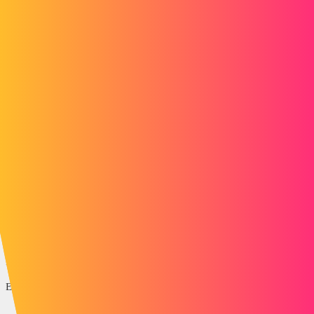
1 like
treza88
8
9 juni 2020 om 14:17
Ik heb geen betere zonder de schroeven, ik heb dezelfde boodschap
en ineens wordt er geen intelligente functie gecreëerd.
Voor de rest past een behoorlijke 3mm richten heel goed bij mij
(programmageneratie van swoodCam).
1 like
treza88
9
10 juni 2020 om 06:28
Ik probeerde het nog een keer en altijd dezelfde boodschap.
Enig idee?