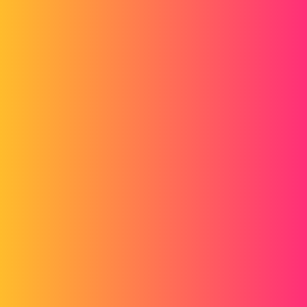
Welke versie van SW gebruik je? (Ik kan je alleen een versie van
2019 als voorbeeld sturen)
Zozo_mp
3
9 juni 2020 om 12:39
Hallo
Kunt u een foto bijvoegen van de bijbehorende
"Enlev.nat.Extru2@dessous" afbeelding van de bijbehorende schets
en materiaalverwijdering. (Het is mogelijk dat het daar vandaan
komt.)
Maak ook een afbeelding in de feature manager van "smart
functions" (Map met een ster)
Vriendelijke groeten