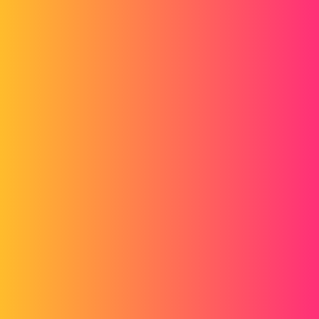
Forum myCAD
Problem z tworzeniem formularza
Driveworks
Out of category
driveworks
mooky
1
4 Maj 2016 07:52
Witam
Konfiguruję zestaw za pomocą DriveWorks i mam małe pytanie
dotyczące tworzenia formularzy.
Chciałbym wiedzieć, czy po umieszczeniu pola wyboru (wysokość
na mierzeniu tutaj), gdy wybieram ten, możliwe jest pojawienie się
numerycznego pola tekstowego (dla wartości wysokości) i jak to
zrobić, oczywiście =)