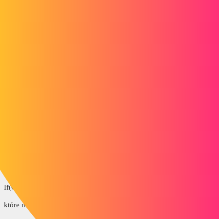
Z góry dziękuję
thomasguillard
2
4 Maj 2016 08:44
Witaj Mooky,
Zamierzam nazwać twoje pole wyboru CaseACocher, a twoje
cyfrowe pole tekstowe TextZone.
Aby wyświetlić TextBox , jeśli jest zaznaczona opcja CaseACocher,
wybierz kontrolkę TextBox i skonstruuj regułę dla jej właściwości
Visible (może być konieczne dwukrotne kliknięcie szarej kuli, aby ta
właściwość była dynamiczna (zielona kula)).
Zasada jest bardzo prosta:
If(CaseACocherReturn = PRAWDA, PRAWDA, FAŁSZ)
które można uprościć poprzez: