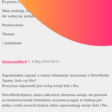
Po prostu CaseAChocherReturn.
Mam nadzieję, że jest to wystarczająco jasne, w przeciwnym razie
nie wahaj się, podam więcej szczegółów.
Pozdrowienia
Thomas
1 polubienie
thomasguillard
3
4 Maj 2016 08:51
Zapomniałem zapytać o ważne informacje, korzystasz z DriveWorks
Xpress, Solo czy Pro?
Powyższa odpowiedź jest cechą wersji Solo i Pro.
DriveWorksXpress, nasza całkowicie darmowa wersja, nie pozwala
na dostosowywanie formularzy za pomocą reguł, ta funkcja jest
jedną z wielu nowych funkcji, które wprowadzają wersje Solo i Pro.