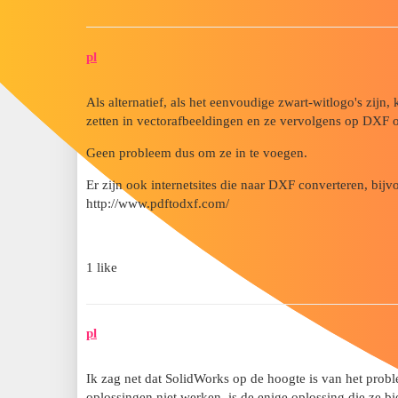
pl
Als alternatief, als het eenvoudige zwart-witlogo's zij
zetten in vectorafbeeldingen en ze vervolgens op DXF o
Geen probleem dus om ze in te voegen.
Er zijn ook internetsites die naar DXF converteren, bijv
http://www.pdftodxf.com/
1 like
pl
Ik zag net dat SolidWorks op de hoogte is van het prob
oplossingen niet werken, is de enige oplossing die ze bi