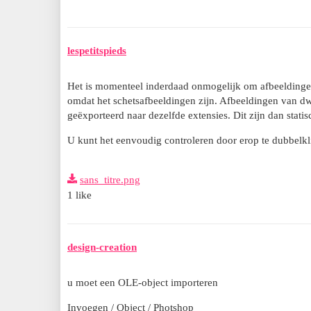
lespetitspieds
Het is momenteel inderdaad onmogelijk om afbeeldingen (
omdat het schetsafbeeldingen zijn. Afbeeldingen van 
geëxporteerd naar dezelfde extensies. Dit zijn dan stati
U kunt het eenvoudig controleren door erop te dubbelkl
sans_titre.png
1 like
design-creation
u moet een OLE-object importeren
Invoegen / Object / Photshop