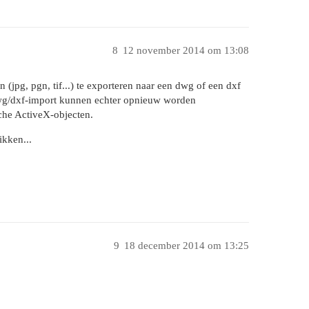
8
12 november 2014 om 13:08
jpg, pgn, tif...) te exporteren naar een dwg of een dxf
dwg/dxf-import kunnen echter opnieuw worden
sche ActiveX-objecten.
ikken...
9
18 december 2014 om 13:25