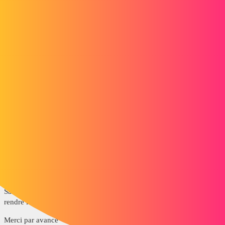
Forum myCAD
Problème lissage ligne après conversion en
DXF
Out of category
,
,
solidedge-nx
autocad
solidworks
sonic70
1
Avril 26, 2019, 5:49
Bonjour,
J'ai converti une image (JPG) en DXF, le problème c'est que j'ai plein
de petits défauts sur mon tracé (voir pièces jointes). Et du coup ça
risque de poser problème pour la découpe laser...
Sauriez vous quel logiciel et manipulations je pourrais utiliser pour
rendre le fichier plus "propre" pour que mon tracé soit bien net.
Merci par avance