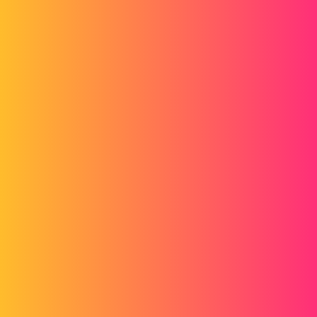
Forum myCAD
Problem na hipersiatce tp
3D Design
Volume Model
others
bledabdel
1
5 Październik 2014 13:42
Witam
Czy ktoś może mi pomóc poprawić moje błędy na tej hipersiatce TP
http://cjoint.com/?DJfpJT3AHPJ (w języku angielskim)
Dziękuję
tp.hm