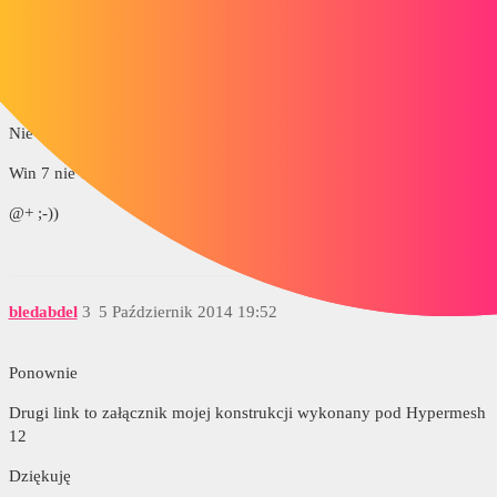
gt22
2
5 Październik 2014 18:44
Cześć @ bledabdel
Nie możesz otworzyć swoich linków?
Win 7 nie otwiera 2. linku
@+ ;-))
bledabdel
3
5 Październik 2014 19:52
Ponownie
Drugi link to załącznik mojej konstrukcji wykonany pod Hypermesh
12
Dziękuję