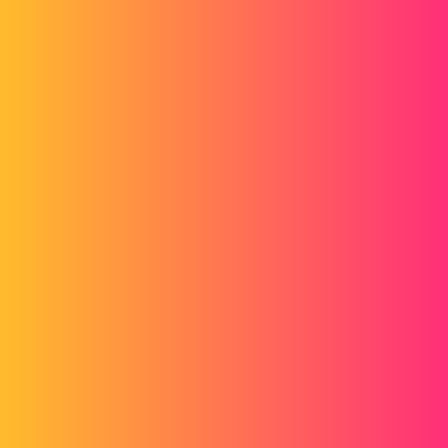
Forum myCAD
Projektmanager - Mehrfache Duplizierung
Out of category
,
solidworks
mycadtools
sjoly_tri
1
26. Januar 2022 um 06:13
Hallo ihr alle
Ich möchte ein Projekt über den Projektmanager duplizieren.
Wissen Sie, ob es in den Einstellungen möglich ist, das Projekt
mehrfach zu duplizieren?
Machen Sie grundsätzlich 5 (oder +) Duplikate derselben Baugruppe.
Schönen Tag!
Séb.