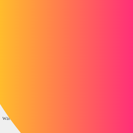
fmarchand
2
26. Januar 2022 um 08:02
Hallo
Das ist im Moment in der Tat nicht möglich.
Hier besteht Verbesserungsbedarf:
F&E - Entwicklung #143730 -
Es wurde die Möglichkeit
hinzugefügt, mehrere Projekte zu duplizieren
Ich habe Sie der Anfrage beigefügt.
Wären andere Leute an dieser Verbesserung interessiert?