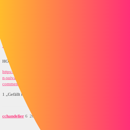
Irgendwo ist ein Wolf
@+
1 „Gefällt mir“
jmsavoyat
5
20. Mai 2020 um 12:37
HOPPLA! Bitte schön
https://www.lynkoa.com/forum/solidworks/r%C3%A9p%C3%A9titio
n-suivant-courbe-avec-motif-qui-change-d%C3%A9chelle-
comment-faire
1 „Gefällt mir“
cchandelier
6
20. Mai 2020 um 12:44