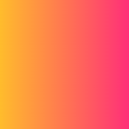
Forum myCAD
Wiederholen, Skizzieren oder Funktion
Out of category
solidworks
cchandelier
1
20. Mai 2020 um 10:11
Hallo ihr alle
Ich möchte das Motiv des beigefügten Fotos auf einem Stück
reproduzieren.
Ich begann mit einer ersten Aussparung, der kleinsten.
Ich würde gerne wissen, ob es eine Möglichkeit gibt, entweder die
Skizze oder die Funktion mit einem Skalierungsfaktor zu
wiederholen, um meine erste Form zu reproduzieren, ohne sie alle
einzeln zeichnen zu müssen.