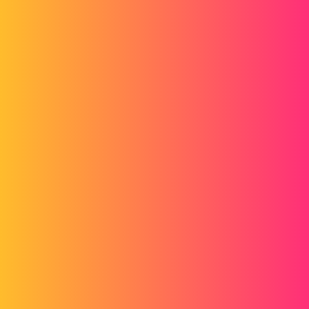
2020-05-20_11_55_11.jpg
gt22
2
20. Mai 2020 um 12:11
Wir können Ihre Skizze sehen
aber nicht der Teil, auf dem du deine erste Form deiner Aussparung
erstellst
@+
jmsavoyat
3
20. Mai 2020 um 12:15
Hallo