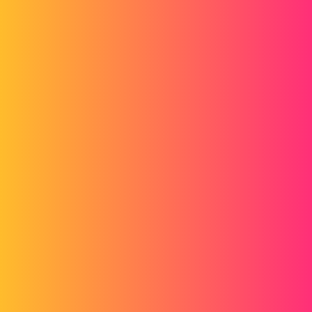
Ein ähnliches Thema wurde bereits von @gt22 im Forum behandelt
und gelöst. Kann Ihnen das helfen?
https://www.lynkoa.com/forum/solidworks/r%C3%A9p%C3%A9titio
n-esquisse-ou-fonction
https://www.lynkoa.com/forum/solidworks/r%C3%A9p%C3%A9titio
n-suivant-courbe-avec-motif-qui-change-d%C3%A9chelle-
comment-faire
Herzliche Grüße
1 „Gefällt mir“
gt22
4
20. Mai 2020 um 12:23
@jm Savoyat
Ihr Link leitet zu derselben Frage weiter