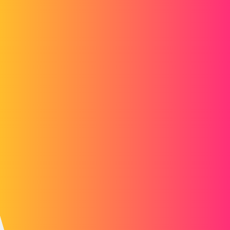
remrem
2
13. Januar 2017 um 14:33
Hallo
Ihre Netzwerkarchitektur sollte ein Backup-System für Ihren Server
enthalten, das ein Image Ihrer Festplatte und eine Sicherung Ihrer
Datenbank erstellt.
Wenn Ihre Festplatte abstürzt, müssen Sie den Server neu mounten
und das Disk-Image Ihres Backups verwenden...
3 „Gefällt mir“
jmo
3
13. Januar 2017 um 14:41
Was ist, wenn es nur darum geht, ein paar bestimmte Dateien in einer
Studie wiederherzustellen?