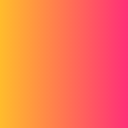
Forum myCAD
Wiederherstellen des Tresors nach dem
Absturz der Tresor-Festplatte
PDM
Generality
solidworks-pdm
jmo
1
13. Januar 2017 um 14:21
Hallo
Meine Frage bezieht sich darauf, wie man einen Safe und seine
Daten nach einem Festplattenabsturz oder einer Datenlöschung
wiederherstellen kann.
In dem Unternehmen, in dem ich arbeite, verwenden wir die
Enterprise PDM-Lösung, um unsere SolidWorks Daten zu verwalten.
Der Tresor befindet sich auf einem bestimmten PC, der als
Datenserver fungiert. Die Festplatte, auf der sich der Tresor befindet,