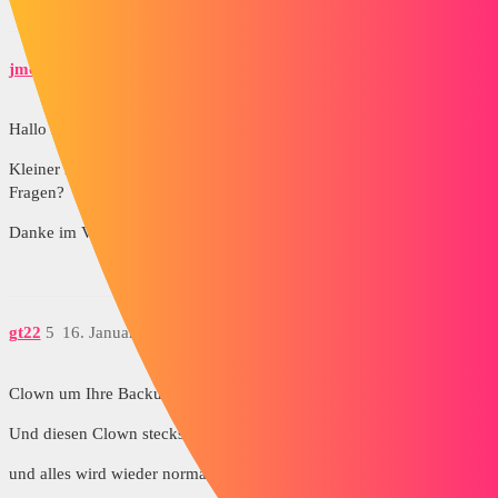
jmo
4
16. Januar 2017 um 08:21
Hallo ihr alle!
Kleiner Montagmorgen UP... Antworten auf meine verschiedenen
Fragen?
Danke im Voraus ;-)
gt22
5
16. Januar 2017 um 08:39
Clown um Ihre Backup-Festplatte herum
Und diesen Clown steckst du in den Kofferraum
und alles wird wieder normal sein