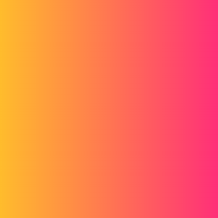
pl
4
Mai 26, 2014, 11:37
Bonjour,
En effet SolidWorks a besoin de savoir que toutes les pièces de
l'assemblage sont à jour pour être sûr que la mise en plan soit à jour !
Il est donc obligé d'ouvrir toutes les pièces !
Tu peux peut-être les ouvrir en lecture seule : simple si elles sont
dans une seule dossier, mais quand même un peu fastidieux...
benoitlf
5
Mai 26, 2014, 11:49
Pour des mises en plan d'assemblage lourds, vous pouvez enregistrer
vos mise en plan en "mise en plan détachée".