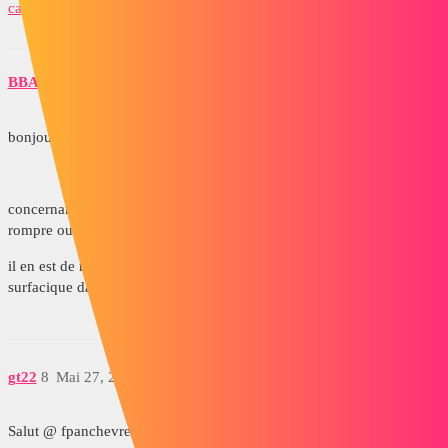
capture.jpg
BBARRAND
7
Mai 27, 2014, 6:25
bonjour,
concernant le temps d'enreistrement de l'ASM , il est preferable de
rompre ou verouiller les references externes.
il en est de même pour le plan, s'il y a des pieces modeleisées en
surfacique dans l'ASM, les temps de sauvegarde/rappel sont tres long
gt22
8
Mai 27, 2014, 6:37
Salut @ fpanchevre