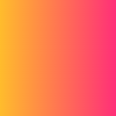
A.Mendes
2
Mai 26, 2014, 10:31
De mémoire, dès lors que tu fais une modif, il fait le lien jus'au
niveau du dessous afin d'être sur que tout soit à jour. Même si cela ne
concerne pas le ou la pièce en question.
1 « J'aime »
davidbe3
3
Mai 26, 2014, 11:09
Salut ,
Tu peux aussi ne cocher que ta mise en plan , et il ne recalculera pas
toutes tes pièces et ton assemblage !
1 « J'aime »