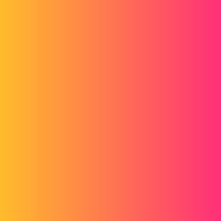
Ca se passe lorsque vous enregistrez la première fois, ou il faut faire
enregistrer-sous sur une mise en plan existante, en sélectionnant
"Mise en plan daétachée" (voir image).
Ca permet de ne pas charger le modèle 3D pour des modifications
mineures.
Page d'aide SW à ce sujet :
http://help.solidworks.com/2012/French/SolidWorks/sldworks/Detach
ed_Drawings.htm?id=2fe42cd8bb0a44a2baeae65f00e019c4
L'expérience montre que c'est une méthode à réserver aux plans
des assemblages les plus lourds. Il ne faut pas le généraliser à tous
vos plans.