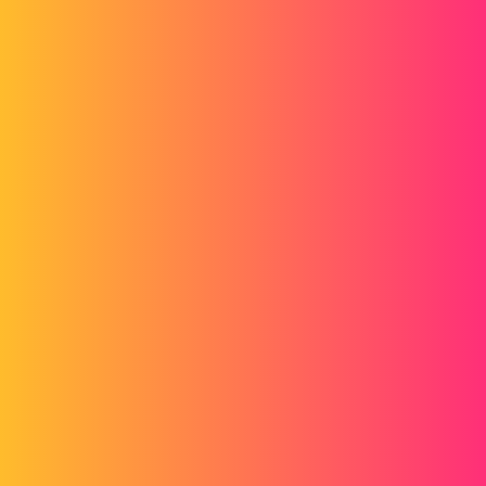
exemple, une modification de note.
A la sauvegarde de cette mise en plan, Solidworks me demande de
sauvegarder également tout les documents référencés alors que j'en
n'ai nulement besoin.
Le temps de sauvegarde est très long pour une modification qui ne
concerne pourtant pas l'assemblage.
En pièce jointe, le message affiché. Je ne peux pas décocher
les références externes.
Qu'en pensez-vous ?
Merci
capture.jpg