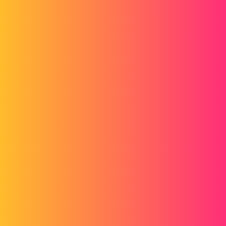
Forum myCAD
Sauvegarde mise en plan
3D Design
Volume Model
solidworks
fpanchevre
1
Mai 26, 2014, 10:17
Bonjour,
Une question asser simple je pense mais je n'y trouve pas de
solution.
J'ai une mise en plan faisant référence à un assemblage asser
complexe. Quand je dis complexe, c'est par rapport au temps de
sauvegarde de cet assemblage. Asser long.
Sur cette mise en plan donc, j'effectue une modification mineure, par