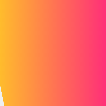
screenshot332.jpg
1 « J'aime »
fpanchevre
6
Mai 26, 2014, 12:37
En fait cela ne me dérange pas que l'assemblage se charge à
l'ouverture de la mise en plan.
Cela me permet de vérifier si tout est ok.
Ce que je ne comprend pas, c'est qu'au moment de la sauvegarde,
pourquoi je dois obligatoirement sauvegarder l'assemblage alors que
je n'ai effectué aucune modification sur celui-ci ?
La seule modification étant sur la mise en plan. Je souhaite
sauvegarder le fichier mise en plan et rien d'autre.
Je ne peux pas décocher les références (voir photo jointe).