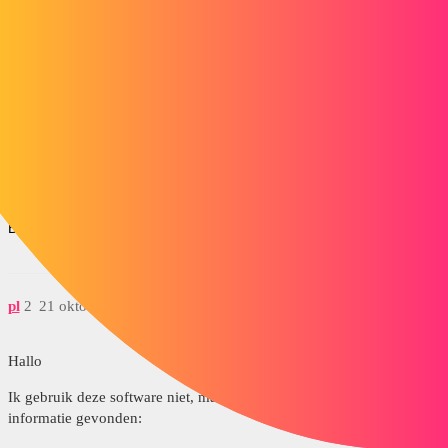
Wij willen dit verder ontwikkelen en ook in
S(Software)IL/H(Hardware)IL/R(Real)IL werken. Welke
investeringen (hardware, software, training, etc.) zijn nodig voor
deze verandering?
Daarnaast, wat zijn de echte voor- en nadelen van AMESIM en
Simulink voor het real-time werken?
Bij voorbaat dank
pl
2
21 oktober 2014 om 13:35
Hallo
Ik gebruik deze software niet, maar ik heb hier en daar wat
informatie gevonden: