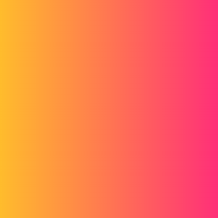
Forum myCAD
Multifysische simulatie met amesim en/of
simulink
Out of category
others
dj
1
21 oktober 2014 om 10:11
Hallo
Ik hoop dat er onder jullie mensen zijn die simulaties maken met
AMESIM of Simulink nadat ze hun ontwerp hebben gedaan, want
ik heb er hulp bij nodig en het is allemaal nieuw voor mij.
Kortom, ik werk momenteel in een bedrijf dat gespecialiseerd is in
hydrauliek. We gebruiken AMESIM om simulaties uit te voeren op
verschillende systemen en we zitten in MIL (Model In the Loop).