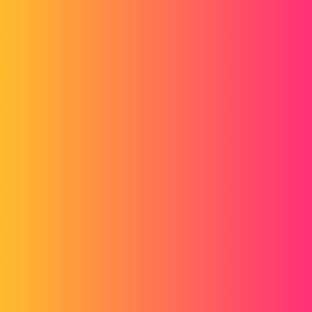
Forum myCAD
SmartProperties
2D plans
Layout
,
solidworks
mycadservices
Frédéric
1
16. Januar 2018 um 14:17
Tag zusammen
Der Weihnachtsmann kommt in mein Büro und bringt mir einen
brandneuen PC!!
Aber ich habe ein kleines Problem :(
Für meine Zeichnungen verwende ich Smartproperties. Aber ich
kann die Smartproperties, die ich standardmäßig erstellt habe, nicht
mehr setzen. Ich habe immer noch die Basis, die sich öffnet, und ich
muss settings=>file=>open=>etc....