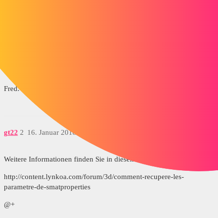
Eine wohltätige Seele könnte mir wieder sagen, wie ich sicherstellen
kann, dass ich meine zurückbekomme?
Vielen Dank im Voraus
Fred.
gt22
2
16. Januar 2018 um 14:40
Weitere Informationen finden Sie in diesem COM-Thread
http://content.lynkoa.com/forum/3d/comment-recupere-les-
parametre-de-smatproperties
@+