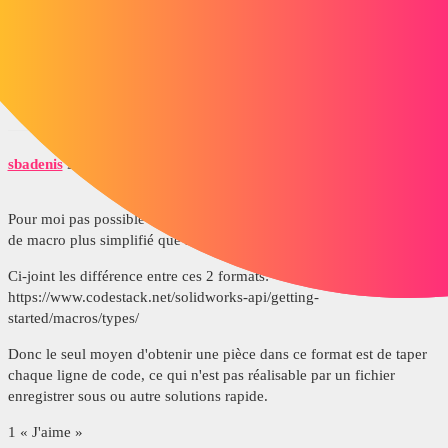
Après beaucoup de recherche je n'ai encore pas trouvé la solution,
quelqu'un pourrait-il m'aider?
Merci d'avance.
sbadenis
2
Novembre 5, 2021, 1:25
Pour moi pas possible d'exporter une pièce en swb, qui est un forma
de macro plus simplifié que le swp.
Ci-joint les différence entre ces 2 formats:
https://www.codestack.net/solidworks-api/getting-
started/macros/types/
Donc le seul moyen d'obtenir une pièce dans ce format est de taper
chaque ligne de code, ce qui n'est pas réalisable par un fichier
enregistrer sous ou autre solutions rapide.
1 « J'aime »