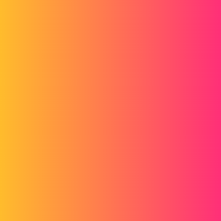
Forum myCAD
SOLIDWORKS création .swb
Out of category
solidworks
loicpaullin
1
Novembre 5, 2021, 12:49
Bonjour,
Il nous est possible de télécharger des fichiers macro en .swb, depuis
certain site, très légés et pratique pour retrouver l'arborescence..
J'ai édité les macro pour comprendre l'architecture, c'est
compréhensible.
Mais ma question, c'est comment puis-je créer un fichier .SWB (et
non .SWP) depuis une pièce ou un assemblage pour envoyer à des
collègues?