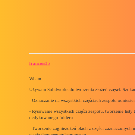
Forum myCAD
Solidworks CAM
Out of category
solidworks
francois35
Witam
Używam Solidworks do tworzenia złożeń części. Szuka
- Oznaczanie na wszystkich częściach zespołu odniesie
- Rysowanie wszystkich części zespołu, tworzenie listy
dedykowanego folderu
- Tworzenie zagnieżdżeń blach z części zaznaczonych na
cięcia tlenowego/plazmowego