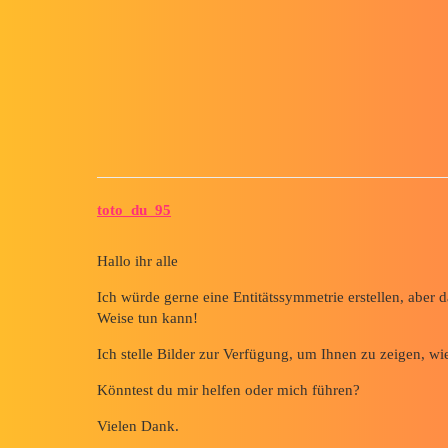
Forum myCAD
[ SolidWorks ] Problem, eine E
Out of category
solidworks
toto_du_95
Hallo ihr alle
Ich würde gerne eine Entitätssymmetrie erstellen, aber d
Weise tun kann!
Ich stelle Bilder zur Verfügung, um Ihnen zu zeigen, wie
Könntest du mir helfen oder mich führen?
Vielen Dank.